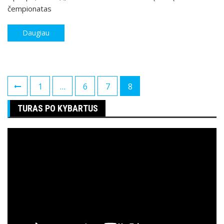
čempionatas
Daugiau
Posts
1
…
6
7
8
pagination
TURAS PO KYBARTUS
Video
grotuvas