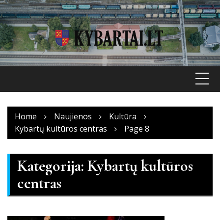
Skip
to
content
Home
Naujienos
Kultūra
Kybartų kultūros centras
Page 8
Kategorija:
Kybartų kultūros
centras