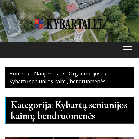
Skip
to
content
Home
Naujienos
Organizacijos
Kybartų seniūnijos kaimų bendruomenės
Kategorija:
Kybartų seniūnijos
kaimų bendruomenės