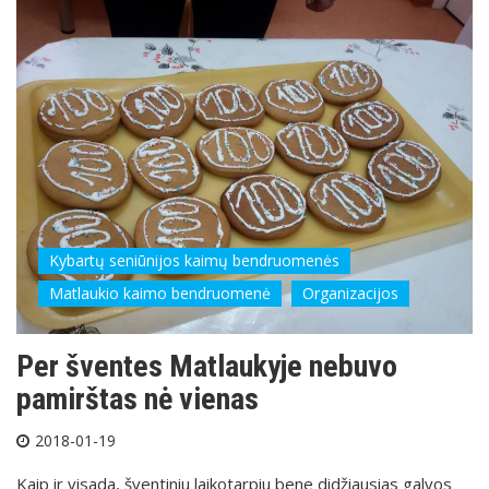
Kybartų seniūnijos kaimų bendruomenės
Matlaukio kaimo bendruomenė
Organizacijos
Per šventes Matlaukyje nebuvo
pamirštas nė vienas
2018-01-19
Kaip ir visada, šventiniu laikotarpiu bene didžiausias galvos