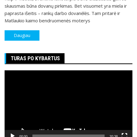
skausmas būna dovanų pirkimas. Bet visuomet yra miela ir
paprasta išeitis – rankų darbo dovanėlės. Tam pritarė ir
Matlaukio kaimo bendruomenės moterys
Daugiau
TURAS PO KYBARTUS
Video
grotuvas
00:00
20:38