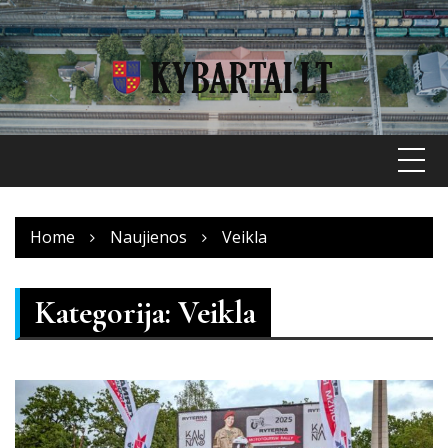
Skip
to
content
Home
Naujienos
Veikla
Kategorija:
Veikla