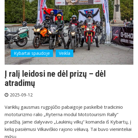
Kybartai spaudoje
Veikla
Į ralį leidosi ne dėl prizų – dėl
atradimų
2025-09-12
Variklių gausmas rugpjūčio pabaigoje paskelbė tradicinio
mototurizmo ralio „Ryterna modul Mototourism Rally“
pradžią. Jame dalyvavo „Laukinių vilkų“ komanda iš Kybartų, į
kelią pasiėmusi Vilkaviškio rajono vėliavą. Tai buvo vieninteliai
mūsų