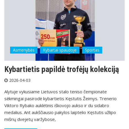
Asmenybės
Kybartai spaudoje
Sportas
Kybartietis papildė trofėjų kolekciją
2026-04-03
Alytuje vykusiame Lietuvos stalo teniso čempionate
sėkmingai pasirodė kybartietis Kęstutis Žeimys. Trenerio
Viktoro Rybako auklėtinis iškovojo aukso ir du sidabro
medalius. Ant aukščiausio pakylos laiptelio Kęstutis užlipo
mišrių dvejetų varžybose,