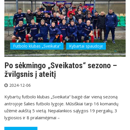
Futbolo klubas „Sveikata“
Kybartai spaudoje
Po sėkmingo „Sveikatos“ sezono –
žvilgsnis į ateitį
2024-12-06
Kybartų futbolo klubas „Sveikata“ baigė dar vieną sezoną
antrojoje šalies futbolo lygoje. Mūsiškiai tarp 16 komandų
užėmė aukštą 5 vietą. Nepalankios sąlygos 19 pergalių, 3
lygiosios ir 8 pralaimėjimai –