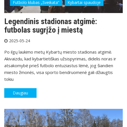
Futbolo klubas „Sveikata“
Kybartai spaudoje
Legendinis stadionas atgimė:
futbolas sugrįžo į miestą
2025-05-24
Po ilgų laukimo metų Kybartų miesto stadionas atgimė.
Akivaizdu, kad kybartietiškas užsispyrimas, didelis noras ir
atsakomybė prieš futbolo entuziastus lėmė, jog šiandien
miesto žmonės, visa sporto bendruomenė gali džiaugtis
tokiu
Daugiau