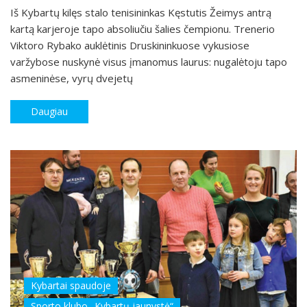
Iš Kybartų kilęs stalo tenisininkas Kęstutis Žeimys antrą
kartą karjeroje tapo absoliučiu šalies čempionu. Trenerio
Viktoro Rybako auklėtinis Druskininkuose vykusiose
varžybose nuskynė visus įmanomus laurus: nugalėtoju tapo
asmeninėse, vyrų dvejetų
Daugiau
Kybartai spaudoje
Sporto klubo „Kybartų jaunystė“