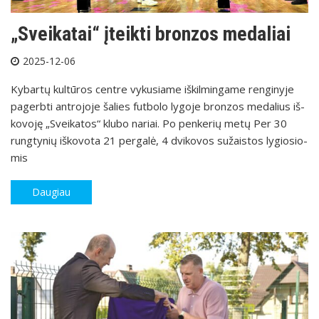
„Svei­ka­tai“ įteik­ti bron­zos me­da­liai
2025-12-06
Ky­bar­tų kul­tū­ros cent­re vy­ku­sia­me iš­kil­min­ga­me ren­gi­ny­je
pa­gerb­ti ant­ro­jo­je ša­lies fut­bo­lo ly­go­je bron­zos me­da­lius iš­
ko­vo­ję „Svei­ka­tos“ klu­bo na­riai. Po pen­ke­rių me­tų Per 30
rung­ty­nių iš­ko­vo­ta 21 per­ga­lė, 4 dvi­ko­vos su­žais­tos ly­gio­sio­
mis
Daugiau