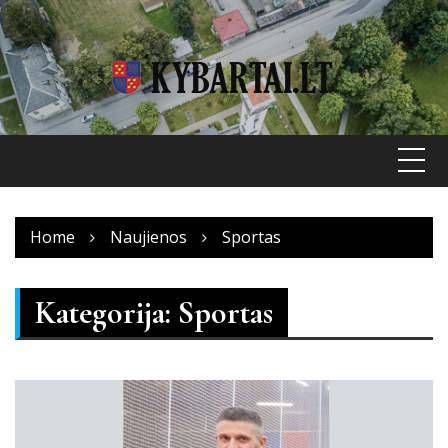
Skip
to
content
Home
Naujienos
Sportas
Kategorija:
Sportas