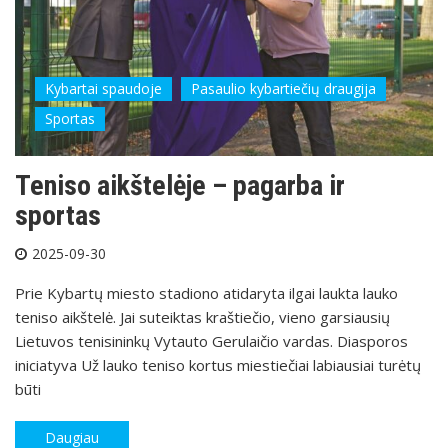
Kybartai spaudoje
Pasaulio kybartiečių draugija
Sportas
Teniso aikštelėje – pagarba ir
sportas
2025-09-30
Prie Kybartų miesto stadiono atidaryta ilgai laukta lauko
teniso aikštelė. Jai suteiktas kraštiečio, vieno garsiausių
Lietuvos tenisininkų Vytauto Gerulaičio vardas. Diasporos
iniciatyva Už lauko teniso kortus miestiečiai labiausiai turėtų
būti
Daugiau