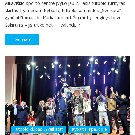
Vilkaviškio sporto centre įvyko jau 22-asis futbolo turnyras,
skirtas ilgamečiam Kybartų futbolo komandos „Sveikata“
gynėjui Romualdui Karkai atminti. Šių metų renginys buvo
išskirtinis – jis truko net 11 valandų ir
Daugiau
Futbolo klubas „Sveikata“
Kybartai spaudoje