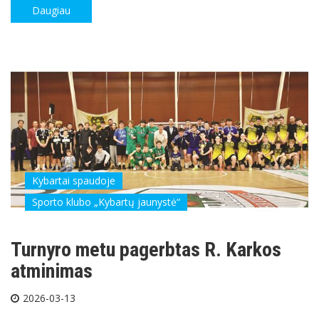
Daugiau
Kybartai spaudoje
Sporto klubo „Kybartų jaunystė“
Turnyro metu pagerbtas R. Karkos
atminimas
2026-03-13