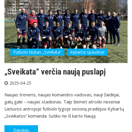
Futbolo klubas „Sveikata“
Kybartai spaudoje
„Sveikata“ verčia naują puslapį
2025-04-25
Naujas treneris, naujas komandos vadovas, nauji žaidėjai,
galų gale – naujas stadionas. Taip šiemet atrodo neseniai
Lietuvos antrojoje futbolo lygoje sezoną pradėjusi Kybartų
„Sveikatos“ komanda. Sutiko ne iš karto Naują
Daugiau