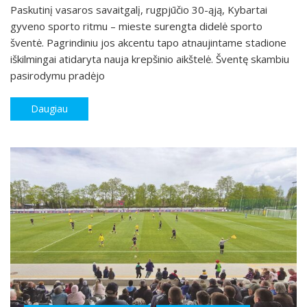
Paskutinį vasaros savaitgalį, rugpjūčio 30-ąją, Kybartai
gyveno sporto ritmu – mieste surengta didelė sporto
šventė. Pagrindiniu jos akcentu tapo atnaujintame stadione
iškilmingai atidaryta nauja krepšinio aikštelė. Šventę skambiu
pasirodymu pradėjo
Daugiau