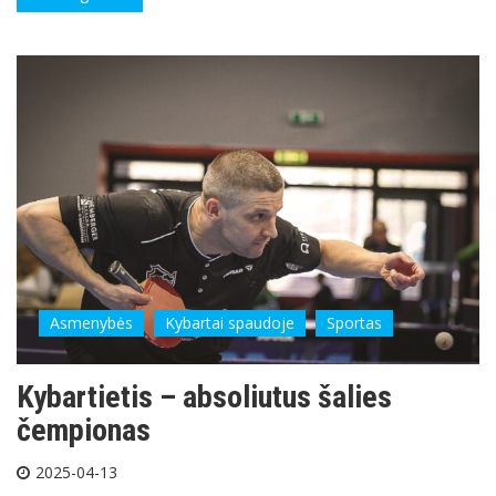
Asmenybės
Kybartai spaudoje
Sportas
Kybartietis – absoliutus šalies
čempionas
2025-04-13