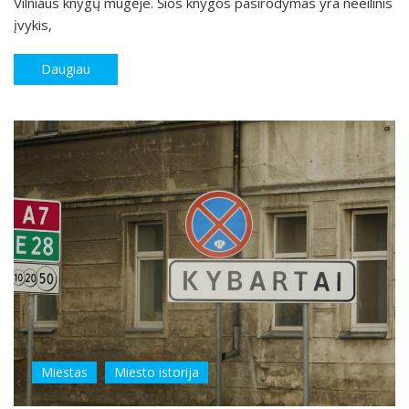
Vilniaus knygų mugėje. Šios knygos pasirodymas yra neeilinis
įvykis,
Daugiau
Miestas
Miesto istorija