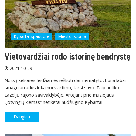
Kybartai spaudoje
Miesto istorija
Vietovardžiai rodo istorinę bendrystę
2021-10-29
Nors į keliones leidžiamės ieškoti dar nematyto, būna labai
smagu atradus ir ką nors artimo, tarsi savo. Taip nutiko
Lazdijų rajono savivaldybėje. Artėjant prie muziejaus
„Jotvingių kiemas“ netikėtai nudžiugino Kybartai
Daugiau