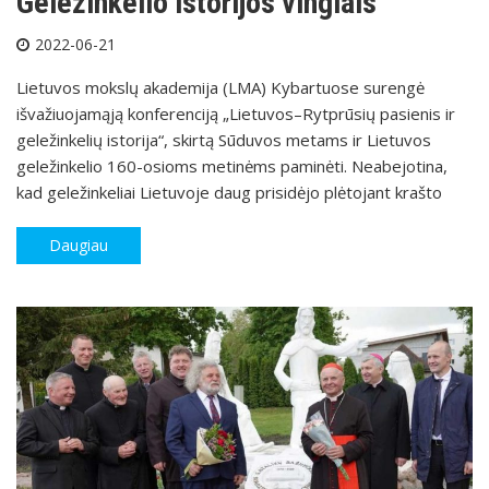
Geležinkelio istorijos vingiais
2022-06-21
Lietuvos mokslų akademija (LMA) Kybartuose surengė
išvažiuojamąją konferenciją „Lietuvos–Rytprūsių pasienis ir
geležinkelių istorija“, skirtą Sūduvos metams ir Lietuvos
geležinkelio 160-osioms metinėms paminėti. Neabejotina,
kad geležinkeliai Lietuvoje daug prisidėjo plėtojant krašto
Daugiau