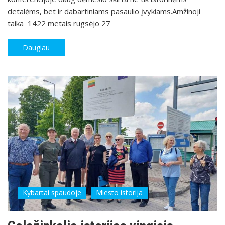
detalėms, bet ir dabartiniams pasaulio įvykiams.Amžinoji
taika 1422 metais rugsėjo 27
Daugiau
Kybartai spaudoje
Miesto istorija