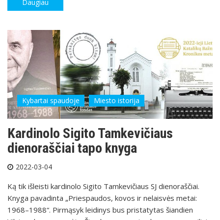
Daugiau
Kybartai spaudoje
Miesto istorija
Kardinolo Sigito Tamkevičiaus
dienoraščiai tapo knyga
2022-03-04
Ką tik išleisti kardinolo Sigito Tamkevičiaus SJ dienoraščiai.
Knyga pavadinta „Priespaudos, kovos ir nelaisvės metai:
1968–1988“. Pirmąsyk leidinys bus pristatytas šiandien