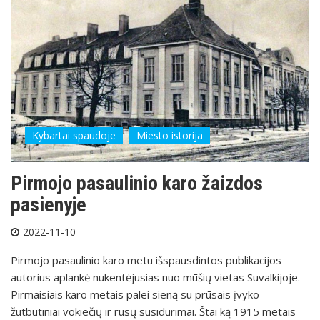
Kybartai spaudoje
Miesto istorija
Pirmojo pasaulinio karo žaizdos
pasienyje
2022-11-10
Pirmojo pasaulinio karo metu išspausdintos publikacijos
autorius aplankė nukentėjusias nuo mūšių vietas Suvalkijoje.
Pirmaisiais karo metais palei sieną su prūsais įvyko
žūtbūtiniai vokiečių ir rusų susidūrimai. Štai ką 1915 metais