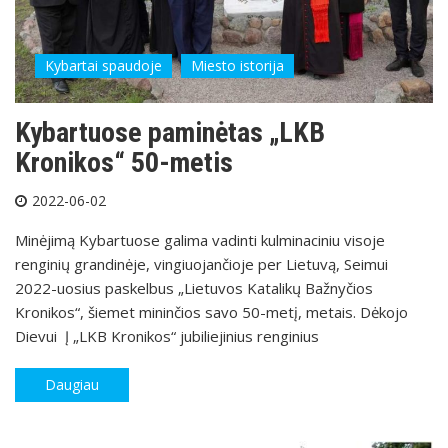
Kybartai spaudoje
Miesto istorija
Kybartuose paminėtas „LKB
Kronikos“ 50-metis
2022-06-02
Minėjimą Kybartuose galima vadinti kulminaciniu visoje
renginių grandinėje, vingiuojančioje per Lietuvą, Seimui
2022-uosius paskelbus „Lietuvos Katalikų Bažnyčios
Kronikos“, šiemet mininčios savo 50-metį, metais. Dėkojo
Dievui Į „LKB Kronikos“ jubiliejinius renginius
Daugiau