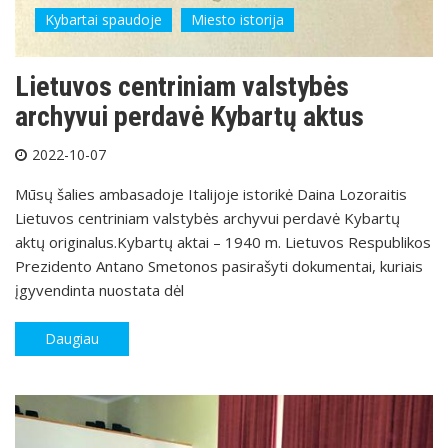
Kybartai spaudoje
Miesto istorija
Lietuvos centriniam valstybės
archyvui perdavė Kybartų aktus
2022-10-07
Mūsų šalies ambasadoje Italijoje istorikė Daina Lozoraitis
Lietuvos centriniam valstybės archyvui perdavė Kybartų
aktų originalus.Kybartų aktai – 1940 m. Lietuvos Respublikos
Prezidento Antano Smetonos pasirašyti dokumentai, kuriais
įgyvendinta nuostata dėl
Daugiau