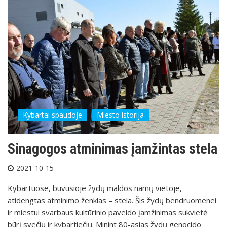
Kybartai spaudoje
Miesto istorija
Sinagogos atminimas įamžintas stela
2021-10-15
Kybartuose, buvusioje žydų maldos namų vietoje,
atidengtas atminimo ženklas – stela. Šis žydų bendruomenei
ir miestui svarbaus kultūrinio paveldo įamžinimas sukvietė
būrį svečių ir kybartiečių. Minint 80-ąsias žydų genocido