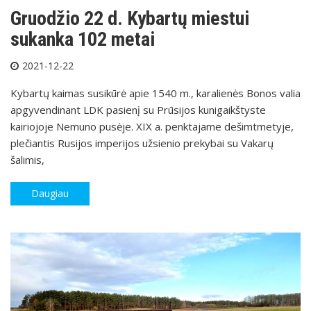
Gruodžio 22 d. Kybartų miestui
sukanka 102 metai
2021-12-22
Kybartų kaimas susikūrė apie 1540 m., karalienės Bonos valia
apgyvendinant LDK pasienį su Prūsijos kunigaikštyste
kairiojoje Nemuno pusėje. XIX a. penktajame dešimtmetyje,
plečiantis Rusijos imperijos užsienio prekybai su Vakarų
šalimis,
Daugiau