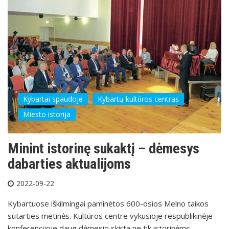
Kybartai spaudoje
Kybartų kultūros centras
Miesto istorija
Minint istorinę sukaktį – dėmesys
dabarties aktualijoms
2022-09-22
Kybartuose iškilmingai paminėtos 600-osios Melno taikos
sutarties metinės. Kultūros centre vykusioje respublikinėje
konferencijoje daug dėmesio skirta ne tik istorinėms