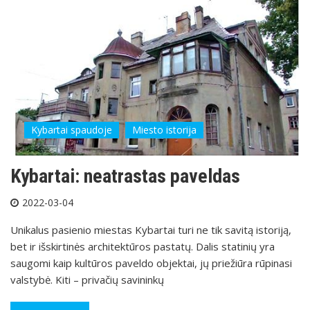
Kybartai spaudoje
Miesto istorija
Kybartai: neatrastas paveldas
2022-03-04
Unikalus pasienio miestas Kybartai turi ne tik savitą istoriją,
bet ir išskirtinės architektūros pastatų. Dalis statinių yra
saugomi kaip kultūros paveldo objektai, jų priežiūra rūpinasi
valstybė. Kiti – privačių savininkų