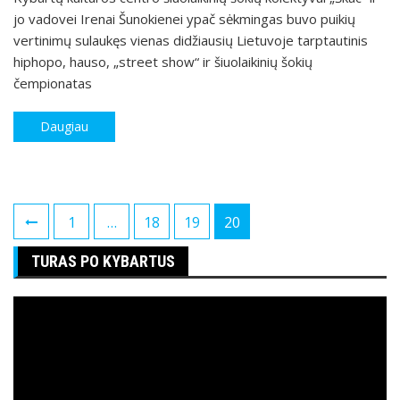
jo vadovei Irenai Šunokienei ypač sėkmingas buvo puikių
vertinimų sulaukęs vienas didžiausių Lietuvoje tarptautinis
hiphopo, hauso, „street show“ ir šiuolaikinių šokių
čempionatas
Daugiau
Posts
1
…
18
19
20
pagination
TURAS PO KYBARTUS
Video
grotuvas