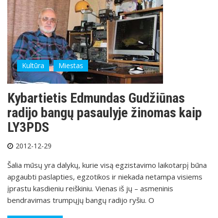
Kultūra
Miestas
Kybartietis Edmundas Gudžiūnas
radijo bangų pasaulyje žinomas kaip
LY3PDS
2012-12-29
Šalia mūsų yra dalykų, kurie visą egzistavimo laikotarpį būna
apgaubti paslapties, egzotikos ir niekada netampa visiems
įprastu kasdieniu reiškiniu. Vienas iš jų – asmeninis
bendravimas trumpųjų bangų radijo ryšiu. O