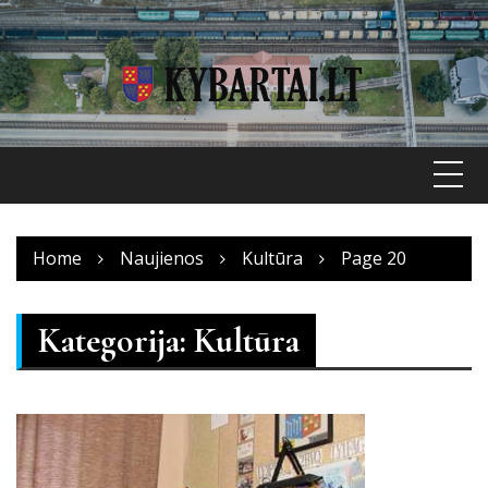
Skip
to
content
Home
Naujienos
Kultūra
Page 20
Kategorija:
Kultūra