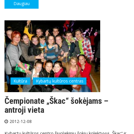
Daugiau
Kultūra
Kybartų kultūros centras
Čempionate „Škac“ šokėjams –
antroji vieta
2012-12-08
Kybartų kultūros centro šiuolaikinių šokių kolektyvui „Škac“ ir