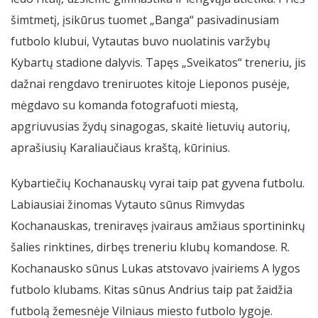
šimtmetį, įsikūrus tuomet „Banga“ pasivadinusiam
futbolo klubui, Vytautas buvo nuolatinis varžybų
Kybartų stadione dalyvis. Tapęs „Sveikatos“ treneriu, jis
dažnai rengdavo treniruotes kitoje Lieponos pusėje,
mėgdavo su komanda fotografuoti miestą,
apgriuvusias žydų sinagogas, skaitė lietuvių autorių,
aprašiusių Karaliaučiaus kraštą, kūrinius.
Kybartiečių Kochanauskų vyrai taip pat gyvena futbolu.
Labiausiai žinomas Vytauto sūnus Rimvydas
Kochanauskas, treniravęs įvairaus amžiaus sportininkų
šalies rinktines, dirbęs treneriu klubų komandose. R.
Kochanausko sūnus Lukas atstovavo įvairiems A lygos
futbolo klubams. Kitas sūnus Andrius taip pat žaidžia
futbolą žemesnėje Vilniaus miesto futbolo lygoje.