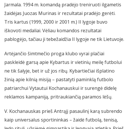
Jarmala. 1994 m. komandą pradėjo treniruoti ilgametis
žaidėjas Juozas Murinas ir rezultatai pradėjo gerėti.
Tris kartus (1999, 2000 ir 2001 m.) II lygoje buvo
iškovoti medaliai. Vėliau komandos rezultatai
pablogėjo, tačiau ji tebežaidžia II lygoje ne tik Lietuvoje.
Artėjančio šimtmečio proga klubo vyrai plačiai
paskleidė garsą apie Kybartus ir vietinių meilę futbolui
ne tik šalyje, bet ir už jos ribų. Kybartiečiai išplatino
žinią apie kilnią misiją – pastatyti paminklą futbolo
patriarchui Vytautui Kochanauskui ir surengė didelę
reklamos kampaniją, pritraukiančią paramos lėšų.
V. Kochanauskas prieš Antrąjį pasaulinį karą subrendo
kaip universalus sportininkas – žaidė futbolą, tenisą,
ledo ritulį, užsiėmė gimnastika ir lengvąja atletika. Prieš