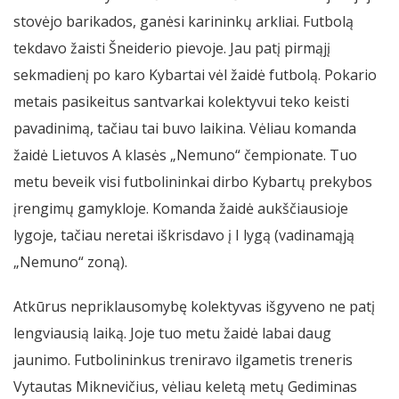
stovėjo barikados, ganėsi karininkų arkliai. Futbolą
tekdavo žaisti Šneiderio pievoje. Jau patį pirmąjį
sekmadienį po karo Kybartai vėl žaidė futbolą. Pokario
metais pasikeitus santvarkai kolektyvui teko keisti
pavadinimą, tačiau tai buvo laikina. Vėliau komanda
žaidė Lietuvos A klasės „Nemuno“ čempionate. Tuo
metu beveik visi futbolininkai dirbo Kybartų prekybos
įrengimų gamykloje. Komanda žaidė aukščiausioje
lygoje, tačiau neretai iškrisdavo į I lygą (vadinamąją
„Nemuno“ zoną).
Atkūrus nepriklausomybę kolektyvas išgyveno ne patį
lengviausią laiką. Joje tuo metu žaidė labai daug
jaunimo. Futbolininkus treniravo ilgametis treneris
Vytautas Miknevičius, vėliau keletą metų Gediminas