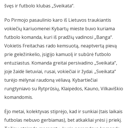
švęs ir futbolo klubas „Sveikata“.
Po Pirmojo pasaulinio karo iš Lietuvos traukiantis
vokiečių kariuomenei Kybartų mieste buvo kuriama
futbolo komanda, kuri iš pradžių vadinosi „Banga“.
Vokietis Freitachas rado kemsuotą, neaptvertą pievą
prie geležinkelio, įsigijo kamuolį ir subūrė futbolo
entuziastus. Komanda greitai persivadino „Sveikata“,
joje žaidė lietuviai, rusai, vokiečiai ir žydai. „Sveikata“
turėjo mėlynai raudoną vėliavą. Kybartiečiai
rungtyniavo su Rytprūsių, Klaipėdos, Kauno, Vilkaviškio
komandomis.
Ėjo metai, kolektyvas stiprėjo, kad ir sunkiai (tais laikais
futbolas nebuvo gerbiamas), bet atkakliai yrėsi į priekį.