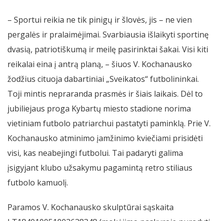
– Sportui reikia ne tik pinigų ir šlovės, jis – ne vien
pergalės ir pralaimėjimai. Svarbiausia išlaikyti sportinę
dvasią, patriotiškumą ir meilę pasirinktai šakai. Visi kiti
reikalai eina į antrą planą, – šiuos V. Kochanausko
žodžius cituoja dabartiniai „Sveikatos“ futbolininkai.
Toji mintis nepraranda prasmės ir šiais laikais. Dėl to
jubiliejaus proga Kybartų miesto stadione norima
vietiniam futbolo patriarchui pastatyti paminklą. Prie V.
Kochanausko atminimo įamžinimo kviečiami prisidėti
visi, kas neabejingi futbolui. Tai padaryti galima
įsigyjant klubo užsakymu pagamintą retro stiliaus
futbolo kamuolį.
Paramos V. Kochanausko skulptūrai sąskaita