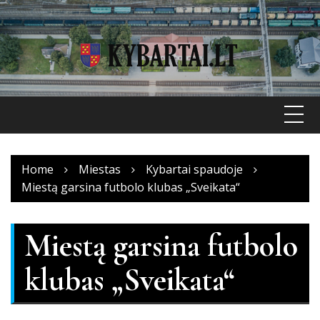
Skip
to
content
Home
Miestas
Kybartai spaudoje
Miestą garsina futbolo klubas „Sveikata“
Miestą garsina futbolo
klubas „Sveikata“