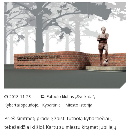
2018-11-23
Futbolo klubas „Sveikata“
Kybartai spaudoje
Kybartiniai
Miesto istorija
Prieš šimtmetį pradėję žaisti futbolą kybartiečiai jį
tebežaidžia iki šiol. Kartu su miestu kitąmet jubiliejų