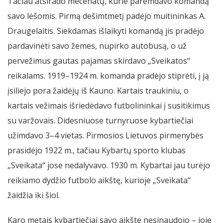
Tačiau atsirado mecenatų, kurie paremdavo komandą
savo lėšomis. Pirmą dešimtmetį padėjo muitininkas A.
Draugelaitis. Siekdamas išlaikyti komandą jis pradėjo
pardavinėti savo žemes, nupirko autobusą, o už
pervežimus gautas pajamas skirdavo „Sveikatos“
reikalams. 1919–1924 m. komanda pradėjo stiprėti, į ją
įsiliejo pora žaidėjų iš Kauno. Kartais traukiniu, o
kartais vežimais išriedėdavo futbolininkai į susitikimus
su varžovais. Didesniuose turnyruose kybartiečiai
užimdavo 3–4 vietas. Pirmosios Lietuvos pirmenybės
prasidėjo 1922 m., tačiau Kybartų sporto klubas
„Sveikata“ jose nedalyvavo. 1930 m. Kybartai jau turėjo
reikiamo dydžio futbolo aikštę, kurioje „Sveikata“
žaidžia iki šiol.
Karo metais kybartiečiai savo aikšte nesinaudojo – joje