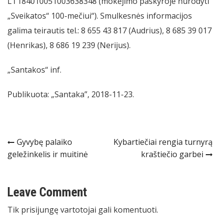
LT184010051003638348 (mokėjimo paskyroje nurodyti
„Sveikatos“ 100-mečiui“). Smulkesnės informacijos
galima teirautis tel.: 8 655 43 817 (Audrius), 8 685 39 017
(Henrikas), 8 686 19 239 (Nerijus).
„Santakos“ inf.
Publikuota: „Santaka”, 2018-11-23.
Navigacija
Gyvybę palaiko
Kybartiečiai rengia turnyrą
geležinkelis ir muitinė
kraštiečio garbei
tarp
įrašų
Leave Comment
Tik
prisijungę
vartotojai gali komentuoti.