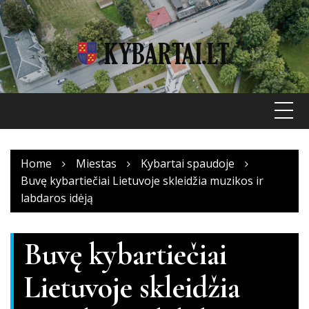
Skip
to
content
Home
Miestas
Kybartai spaudoje
Buvę kybartiečiai Lietuvoje skleidžia muzikos ir
labdaros idėją
Buvę kybartiečiai
Lietuvoje skleidžia