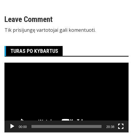
įrašų
Leave Comment
Tik
prisijungę
vartotojai gali komentuoti.
TURAS PO KYBARTUS
Video
grotuvas
00:00
20:38