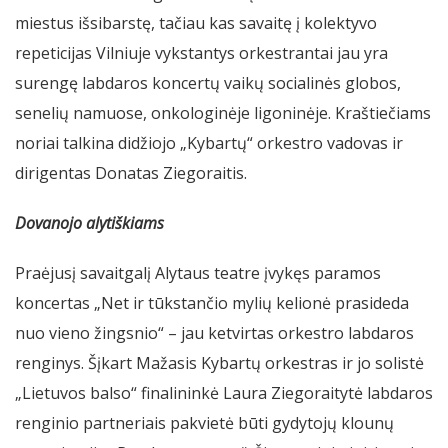
miestus išsibarstę, tačiau kas savaitę į kolektyvo
repeticijas Vilniuje vykstantys orkestrantai jau yra
surengę labdaros koncertų vaikų socialinės globos,
senelių namuose, onkologinėje ligoninėje. Kraštiečiams
noriai talkina didžiojo „Kybartų“ orkestro vadovas ir
dirigentas Donatas Ziegoraitis.
Dovanojo alytiškiams
Praėjusį savaitgalį Alytaus teatre įvykęs paramos
koncertas „Net ir tūkstančio mylių kelionė prasideda
nuo vieno žingsnio“ – jau ketvirtas orkestro labdaros
renginys. Šįkart Mažasis Kybartų orkestras ir jo solistė
„Lietuvos balso“ finalininkė Laura Ziegoraitytė labdaros
renginio partneriais pakvietė būti gydytojų klounų