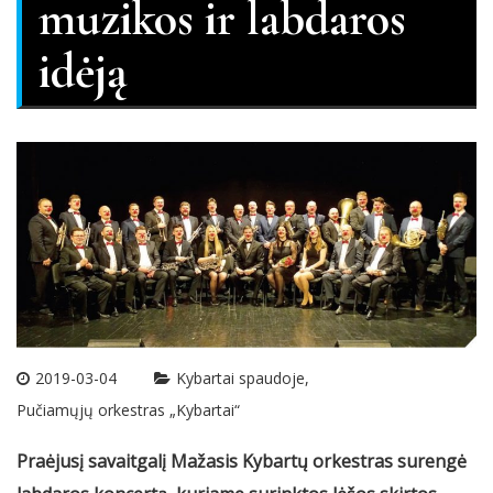
muzikos ir labdaros
idėją
2019-03-04
Kybartai spaudoje
Pučiamųjų orkestras „Kybartai“
Praėjusį savaitgalį Mažasis Kybartų orkestras surengė