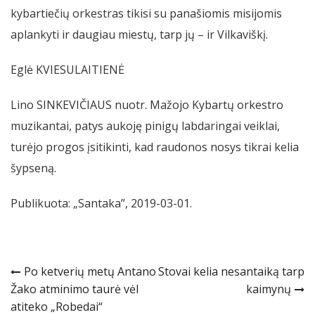
kybartiečių orkestras tikisi su panašiomis misijomis
aplankyti ir daugiau miestų, tarp jų – ir Vilkaviškį.
Eglė KVIESULAITIENĖ
Lino SINKEVIČIAUS nuotr. Mažojo Kybartų orkestro
muzikantai, patys aukoję pinigų labdaringai veiklai,
turėjo progos įsitikinti, kad raudonos nosys tikrai kelia
šypseną.
Publikuota: „Santaka”, 2019-03-01.
Navigacija
Po ketverių metų Antano
Stovai kelia nesantaiką tarp
Žako atminimo taurė vėl
kaimynų
tarp
atiteko „Robedai“