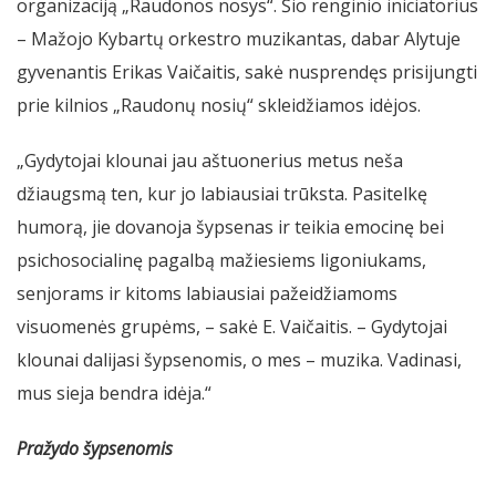
organizaciją „Raudonos nosys“. Šio renginio iniciatorius
– Mažojo Kybartų orkestro muzikantas, dabar Alytuje
gyvenantis Erikas Vaičaitis, sakė nusprendęs prisijungti
prie kilnios „Raudonų nosių“ skleidžiamos idėjos.
„Gydytojai klounai jau aštuonerius metus neša
džiaugsmą ten, kur jo labiausiai trūksta. Pasitelkę
humorą, jie dovanoja šypsenas ir teikia emocinę bei
psichosocialinę pagalbą mažiesiems ligoniukams,
senjorams ir kitoms labiausiai pažeidžiamoms
visuomenės grupėms, – sakė E. Vaičaitis. – Gydytojai
klounai dalijasi šypsenomis, o mes – muzika. Vadinasi,
mus sieja bendra idėja.“
Pražydo šypsenomis