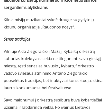
labdaros koncertą, kuriame surinktos lėšos skirtos
sergantiems alytiškiams
.
Kilnią misiją muzikantai vykdė drauge su gydytojų
klounų organizacija „Raudonos nosys“.
Senos tradicijos
Vilniuje Aido Ziegoraičio į Mažąjį Kybartų orkestrą
suburtas kolektyvas siekia ne tik garsinti savo gimtąjį
miestą, tęsti senąsias buvusio „Kybartų“ orkestro
vadovo šviesaus atminimo Antano Ziegoraičio
puoselėtas tradicijas, bet ir aktyviai koncertuoja, skina
laurus konkursuose bei festivaliuose.
Savo malonumui į orkestrą susibūrę buvę kybartiečiai
užsiima ir labdaringa veikla. Po įvairius Lietuvos