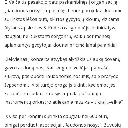
E. Vaičaitis pasakojo pats paskambinęs į organizaciją
„Raudonos nosys“ ir pasiūlęs bendrą projektą, kuriame
surinktos lėšos būtų skirtos gydytojų klounų vizitams
Alytaus apskrities S. Kudirkos ligoninėje. Jo iniciatyvą
daugiau nei tūkstantį sergančių vaikų per mėnesį
aplankantys gydytojai klounai priėmė labai palankiai.
Kiekvienas į koncertą atvykęs alytiškis už auką dovanų
gavo raudoną nosį. Kai renginio vedėjas paprašė
žiūrovų pasipuošti raudonomis nosimis, salė pražydo
šypsenomis. Visi turėjo progą įsitikinti, kad emocijas
keliančios raudonos nosys ir puiki pučiamųjų
instrumentų orkestro atliekama muzika – tikrai „veikia“.
Iš viso per renginį surinkta daugiau nei 600 eurų,
pinigai perduoti asociacijai „Raudonos nosys“. Buvusių