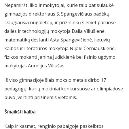
Nepamiršti liko ir mokytojai, kurie taip pat sulaukė
gimnazijos direktoriaus S. Spangevičiaus padėkų.
Daugiausia nugalėtojų ir prizininkų šiemet paruošė
dailės ir technologijų mokytoja Dalia Viliušienė,
matematiką dėstanti Asta Spangevičienė, lietuvių
kalbos ir literatūros mokytoja Nijolė Černiauskienė,
fizikos mokanti Janina Judickienė bei fizinio ugdymo
mokytojas Aurelijus Viliušas.
Iš viso gimnazijoje šiais mokslo metais dirbo 17
pedagogų, kurių mokiniai konkursuose ar olimpiadose
buvo įvertinti prizinėmis vietomis.
Šmaikšti kalba
Kaip ir kasmet, renginio pabaigoje paskelbtos