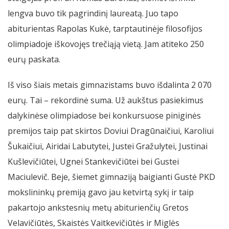
lengva buvo tik pagrindinį laureatą. Juo tapo
abiturientas Rapolas Kukė, tarptautinėje filosofijos
olimpiadoje iškovojęs trečiąją vietą. Jam atiteko 250
eurų paskata.
Iš viso šiais metais gimnazistams buvo išdalinta 2 070
eurų. Tai – rekordinė suma. Už aukštus pasiekimus
dalykinėse olimpiadose bei konkursuose piniginės
premijos taip pat skirtos Doviui Dragūnaičiui, Karoliui
Šukaičiui, Airidai Labutytei, Justei Gražulytei, Justinai
Kušlevičiūtei, Ugnei Stankevičiūtei bei Gustei
Maciulevič. Beje, šiemet gimnaziją baigianti Gustė PKD
mokslininkų premiją gavo jau ketvirtą sykį ir taip
pakartojo ankstesnių metų abiturienčių Gretos
Velavičiūtės, Skaistės Vaitkevičiūtės ir Miglės