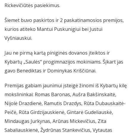
Rickevičiūtės pasiekimus.
Šiemet buvo paskirtos ir 2 paskatinamosios premijos,
kurios atiteko Mantui Puskunigiui bei Justui
Vyšniauskui.
Jau ne pirmą kartą piniginės dovanos įteiktos ir
Kybartų „Saulės“ progimnazijos mokiniams. Šįkart jas
gavo Benediktas ir Dominykas Kriščiūnai.
Premijas gabiam jaunimui įsteigė žinomi iš Kybartų kilę
mokslininkai: Romas Baronas, Aušra Bakšinskaitė,
Nijolė Drazdienė, Ramutis Drazdys, Rūta Dubauskaitė-
Peičė, Rūta Girdzijauskienė, Gintarė Gudeliauskė,
Mindaugas Jurkynas, Arūnas Mickevičius, Zita
Sabaliauskienė, Žydrūnas Stankevičius, Vytautas