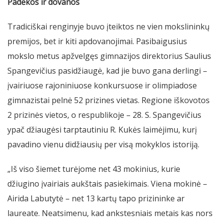
Padėkos ir dovanos
Tradiciškai renginyje buvo įteiktos ne vien mokslininkų
premijos, bet ir kiti apdovanojimai. Pasibaigusius
mokslo metus apžvelgęs gimnazijos direktorius Saulius
Spangevičius pasidžiaugė, kad jie buvo gana derlingi –
įvairiuose rajoniniuose konkursuose ir olimpiadose
gimnazistai pelnė 52 prizines vietas. Regione iškovotos
2 prizinės vietos, o respublikoje – 28. S. Spangevičius
ypač džiaugėsi tarptautiniu R. Kukės laimėjimu, kurį
pavadino vienu didžiausių per visą mokyklos istoriją.
„Iš viso šiemet turėjome net 43 mokinius, kurie
džiugino įvairiais aukštais pasiekimais. Viena mokinė –
Airida Labutytė – net 13 kartų tapo prizininke ar
laureate. Neatsimenu, kad ankstesniais metais kas nors