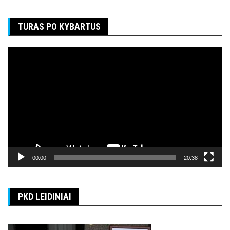
įrašų
TURAS PO KYBARTUS
Video
grotuvas
00:00
20:38
PKD LEIDINIAI