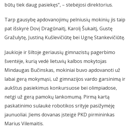
būtų tiek daug pasiekęs“, – stebėjosi direktorius.
Tarp gausybę apdovanojimų pelniusių mokinių jis taip
pat išskyrė Dovį Dragūnaitį, Karolį Šukaitį, Gustę
Gražulytę, Justiną Kušlevičiūtę bei Ugnę Stankevičiūtę.
Jaukioje ir šiltoje geriausių gimnazistų pagerbimo
šventėje, kurią vedė lietuvių kalbos mokytojas
Mindaugas Bučinskas, mokiniai buvo apdovanoti už
labai gerą mokymąsi, už gimnazijos vardo garsinimą ir
aukštus pasiekimus konkursuose bei olimpiadose,
netgi už gerą pamokų lankomumą. Pirmą kartą
paskatinimo sulaukė robotikos srityje pasižymėję
jaunuoliai. Jiems dovanas įsteigė PKD pirmininkas
Marius Vilemaitis.