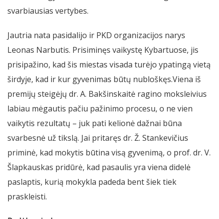
svarbiausias vertybes.
Jautria nata pasidalijo ir PKD organizacijos narys
Leonas Narbutis. Prisiminęs vaikystę Kybartuose, jis
prisipažino, kad šis miestas visada turėjo ypatingą vietą
širdyje, kad ir kur gyvenimas būtų nubloškęs.Viena iš
premijų steigėjų dr. A. Bakšinskaitė ragino moksleivius
labiau mėgautis pačiu pažinimo procesu, o ne vien
vaikytis rezultatų – juk pati kelionė dažnai būna
svarbesnė už tikslą. Jai pritaręs dr. Ž. Stankevičius
priminė, kad mokytis būtina visą gyvenimą, o prof. dr. V.
Šlapkauskas pridūrė, kad pasaulis yra viena didelė
paslaptis, kurią mokykla padeda bent šiek tiek
praskleisti.