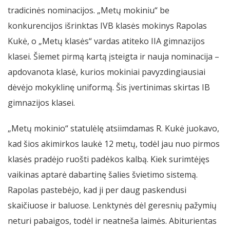
tradicinės nominacijos. „Metų mokiniu“ be
konkurencijos išrinktas IVB klasės mokinys Rapolas
Kukė, o „Metų klasės“ vardas atiteko IIA gimnazijos
klasei. Šiemet pirmą kartą įsteigta ir nauja nominacija –
apdovanota klasė, kurios mokiniai pavyzdingiausiai
dėvėjo mokyklinę uniformą. Šis įvertinimas skirtas IB
gimnazijos klasei.
„Metų mokinio“ statulėlę atsiimdamas R. Kukė juokavo,
kad šios akimirkos laukė 12 metų, todėl jau nuo pirmos
klasės pradėjo ruošti padėkos kalbą. Kiek surimtėjęs
vaikinas aptarė dabartinę šalies švietimo sistemą.
Rapolas pastebėjo, kad ji per daug paskendusi
skaičiuose ir baluose. Lenktynės dėl geresnių pažymių
neturi pabaigos, todėl ir neatneša laimės. Abiturientas