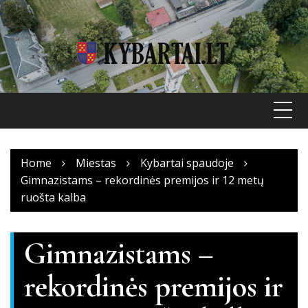
Skip
to
content
Home
Miestas
Kybartai spaudoje
Gimnazistams – rekordinės premijos ir 12 metų
ruošta kalba
Gimnazistams –
rekordinės premijos ir