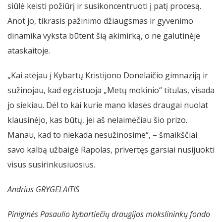
siūlė keisti požiūrį ir susikoncentruoti į patį procesą.
Anot jo, tikrasis pažinimo džiaugsmas ir gyvenimo
dinamika vyksta būtent šią akimirką, o ne galutinėje
ataskaitoje.
„Kai atėjau į Kybartų Kristijono Donelaičio gimnaziją ir
sužinojau, kad egzistuoja „Metų mokinio“ titulas, visada
jo siekiau. Dėl to kai kurie mano klasės draugai nuolat
klausinėjo, kas būtų, jei aš nelaimėčiau šio prizo.
Manau, kad to niekada nesužinosime“, – šmaikščiai
savo kalbą užbaigė Rapolas, privertęs garsiai nusijuokti
visus susirinkusiuosius.
Andrius GRYGELAITIS
Piniginės Pasaulio kybartiečių draugijos mokslininkų fondo