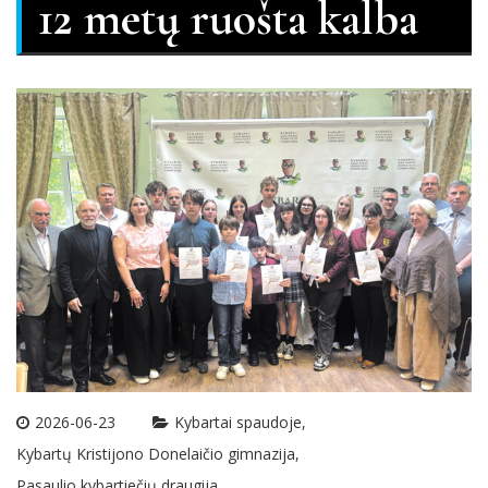
12 metų ruošta kalba
2026-06-23
Kybartai spaudoje
Kybartų Kristijono Donelaičio gimnazija
Pasaulio kybartiečių draugija