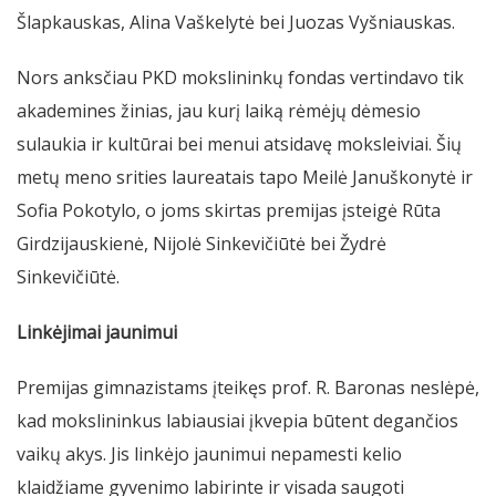
Šlapkauskas, Alina Vaškelytė bei Juozas Vyšniauskas.
Nors anksčiau PKD mokslininkų fondas vertindavo tik
akademines žinias, jau kurį laiką rėmėjų dėmesio
sulaukia ir kultūrai bei menui atsidavę moksleiviai. Šių
metų meno srities laureatais tapo Meilė Januškonytė ir
Sofia Pokotylo, o joms skirtas premijas įsteigė Rūta
Girdzijauskienė, Nijolė Sinkevičiūtė bei Žydrė
Sinkevičiūtė.
Linkėjimai jaunimui
Premijas gimnazistams įteikęs prof. R. Baronas neslėpė,
kad mokslininkus labiausiai įkvepia būtent degančios
vaikų akys. Jis linkėjo jaunimui nepamesti kelio
klaidžiame gyvenimo labirinte ir visada saugoti