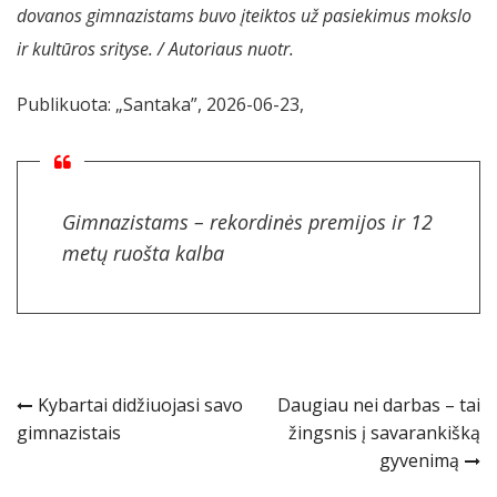
dovanos gimnazistams buvo įteiktos už pasiekimus mokslo
ir kultūros srityse. / Autoriaus nuotr.
Publikuota: „Santaka”, 2026-06-23,
Gimnazistams – rekordinės premijos ir 12
metų ruošta kalba
Navigacija
Kybartai didžiuojasi savo
Daugiau nei darbas – tai
gimnazistais
žingsnis į savarankišką
tarp
gyvenimą