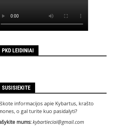
PKD LEIDINIAI
SUSISIEKITE
eškote informacijos apie Kybartus, krašto
mones, o gal turite kuo pasidalyti?
ašykite mums:
kybartieciai@gmail.com