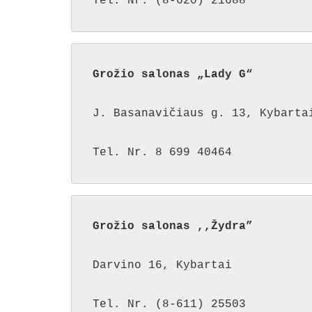
Tel. Nr. (8-620) 21688
Grožio salonas „Lady G“
J. Basanavičiaus g. 13, Kybartai
Tel. Nr. 8 699 40464
Grožio salonas ,,Žydra”
Darvino 16, Kybartai

Tel. Nr. (8-611) 25503