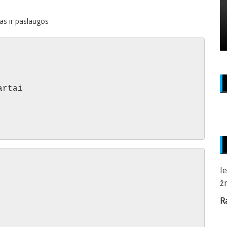
as ir paslaugos
rtai

I
ž
R