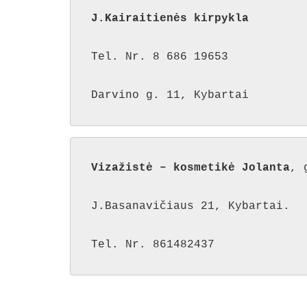
J.Kairaitienės kirpykla
Tel. Nr. 8 686 19653

Darvino g. 11, Kybartai
Vizažistė – kosmetikė Jolanta
, 
J.Basanavičiaus 21, Kybartai. 

Tel. Nr. 861482437