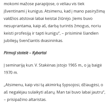
mokomi mažose parapijose, o vėliau vis tiek
įšventinami į kunigus. Atsimenu, kad į mano pasiryžimą
valdžios atstovai labai keistai žiūrėjo. Jiems buvo
nesuprantama, kaip aš, darbą turintis žmogus, noriu
keisti profesiją ir tapti kunigu“, – prisiminė šiandien
jubiliejų švenčiantis dvasininkas.
Pirmoji stotelė – Kybartai
Į seminariją kun. V. Stakėnas įstojo 1965 m., o ją baigė
1970 m.
„Atsimenu, kaip visi tą akimirką šypsojosi, džiaugėsi, o
aš negalėjau sulaikyti ašarų. Man tai buvo labai jautru“,
– prisipažino altaristas.