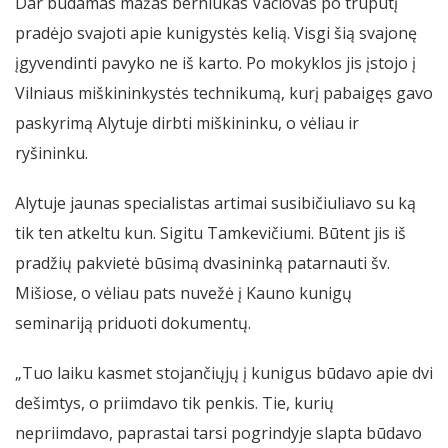
Dar būdamas mažas berniukas Vaclovas po truputį
pradėjo svajoti apie kunigystės kelią. Visgi šią svajonę
įgyvendinti pavyko ne iš karto. Po mokyklos jis įstojo į
Vilniaus miškininkystės technikumą, kurį pabaigęs gavo
paskyrimą Alytuje dirbti miškininku, o vėliau ir
ryšininku.
Alytuje jaunas specialistas artimai susibičiuliavo su ką
tik ten atkeltu kun. Sigitu Tamkevičiumi. Būtent jis iš
pradžių pakvietė būsimą dvasininką patarnauti šv.
Mišiose, o vėliau pats nuvežė į Kauno kunigų
seminariją priduoti dokumentų.
„Tuo laiku kasmet stojančiųjų į kunigus būdavo apie dvi
dešimtys, o priimdavo tik penkis. Tie, kurių
nepriimdavo, paprastai tarsi pogrindyje slapta būdavo