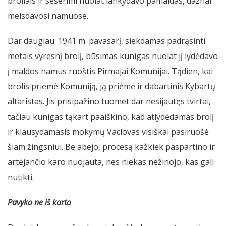
broliais ir seserimi nuolat lankydavo pamaldas, dažnai
melsdavosi namuose.
Dar daugiau: 1941 m. pavasarį, siekdamas padrąsinti
metais vyresnį brolį, būsimas kunigas nuolat jį lydėdavo
į maldos namus ruoštis Pirmajai Komunijai. Tądien, kai
brolis priėmė Komuniją, ją priėmė ir dabartinis Kybartų
altaristas. Jis prisipažino tuomet dar nesijautęs tvirtai,
tačiau kunigas tąkart paaiškino, kad atlydėdamas brolį
ir klausydamasis mokymų Vaclovas visiškai pasiruošė
šiam žingsniui. Be abejo, procesą kažkiek paspartino ir
artėjančio karo nuojauta, nes niekas nežinojo, kas gali
nutikti.
Pavyko ne iš karto