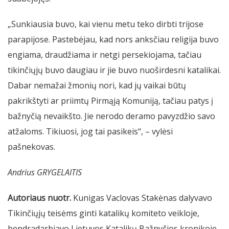
„Sunkiausia buvo, kai vienu metu teko dirbti trijose
parapijose. Pastebėjau, kad nors anksčiau religija buvo
engiama, draudžiama ir netgi persekiojama, tačiau
tikinčiųjų buvo daugiau ir jie buvo nuoširdesni katalikai.
Dabar nemažai žmonių nori, kad jų vaikai būtų
pakrikštyti ar priimtų Pirmąją Komuniją, tačiau patys į
bažnyčią nevaikšto. Jie nerodo deramo pavyzdžio savo
atžaloms. Tikiuosi, jog tai pasikeis“, – vylėsi
pašnekovas.
Andrius GRYGELAITIS
Autoriaus nuotr.
Kunigas Vaclovas Stakėnas dalyvavo
Tikinčiųjų teisėms ginti katalikų komiteto veikloje,
bendradarbiavo Lietuvos Katalikų Bažnyčios kronikoje.