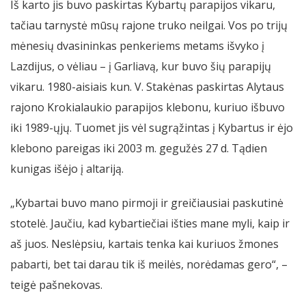
Iš karto jis buvo paskirtas Kybartų parapijos vikaru,
tačiau tarnystė mūsų rajone truko neilgai. Vos po trijų
mėnesių dvasininkas penkeriems metams išvyko į
Lazdijus, o vėliau – į Garliavą, kur buvo šių parapijų
vikaru. 1980-aisiais kun. V. Stakėnas paskirtas Alytaus
rajono Krokialaukio parapijos klebonu, kuriuo išbuvo
iki 1989-ųjų. Tuomet jis vėl sugrąžintas į Kybartus ir ėjo
klebono pareigas iki 2003 m. gegužės 27 d. Tądien
kunigas išėjo į altariją.
„Kybartai buvo mano pirmoji ir greičiausiai paskutinė
stotelė. Jaučiu, kad kybartiečiai išties mane myli, kaip ir
aš juos. Neslėpsiu, kartais tenka kai kuriuos žmones
pabarti, bet tai darau tik iš meilės, norėdamas gero“, –
teigė pašnekovas.