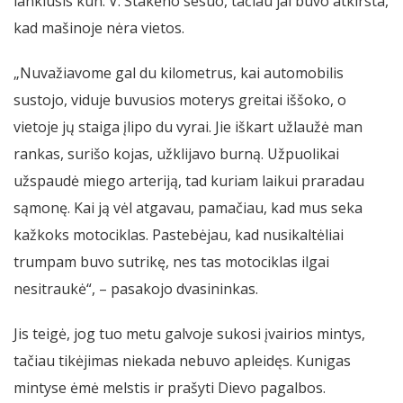
lankiusis kun. V. Stakėno sesuo, tačiau jai buvo atkirsta,
kad mašinoje nėra vietos.
„Nuvažiavome gal du kilometrus, kai automobilis
sustojo, viduje buvusios moterys greitai iššoko, o
vietoje jų staiga įlipo du vyrai. Jie iškart užlaužė man
rankas, surišo kojas, užklijavo burną. Užpuolikai
užspaudė miego arteriją, tad kuriam laikui praradau
sąmonę. Kai ją vėl atgavau, pamačiau, kad mus seka
kažkoks motociklas. Pastebėjau, kad nusikaltėliai
trumpam buvo sutrikę, nes tas motociklas ilgai
nesitraukė“, – pasakojo dvasininkas.
Jis teigė, jog tuo metu galvoje sukosi įvairios mintys,
tačiau tikėjimas niekada nebuvo apleidęs. Kunigas
mintyse ėmė melstis ir prašyti Dievo pagalbos.