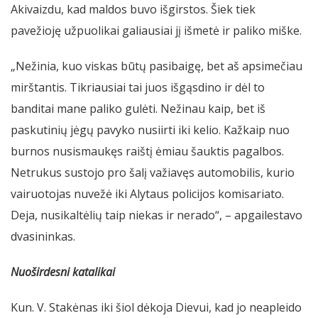
Akivaizdu, kad maldos buvo išgirstos. Šiek tiek
pavežioję užpuolikai galiausiai jį išmetė ir paliko miške.
„Nežinia, kuo viskas būtų pasibaigę, bet aš apsimečiau
mirštantis. Tikriausiai tai juos išgąsdino ir dėl to
banditai mane paliko gulėti. Nežinau kaip, bet iš
paskutinių jėgų pavyko nusiirti iki kelio. Kažkaip nuo
burnos nusismaukęs raištį ėmiau šauktis pagalbos.
Netrukus sustojo pro šalį važiavęs automobilis, kurio
vairuotojas nuvežė iki Alytaus policijos komisariato.
Deja, nusikaltėlių taip niekas ir nerado“, – apgailestavo
dvasininkas.
Nuoširdesni katalikai
Kun. V. Stakėnas iki šiol dėkoja Dievui, kad jo neapleido