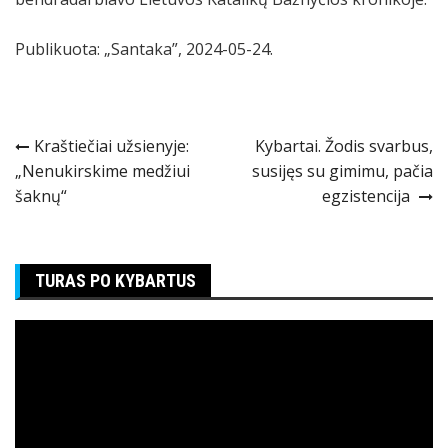
Publikuota: „Santaka”, 2024-05-24.
Navigacija
Kraštiečiai užsienyje:
Kybartai. Žodis svarbus,
„Nenukirskime medžiui
susijęs su gimimu, pačia
tarp
šaknų“
egzistencija
įrašų
TURAS PO KYBARTUS
Video
grotuvas