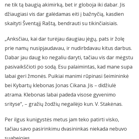
ne tik tą baugią akimirką, bet ir globoja iki dabar. Jis
džiaugiasi vis dar galėdamas eiti į bažnyčią, kasdien
skaityti Šventąjį Raštą, bendrauti su tikinčiaisiais.
„Anksčiau, kai dar turėjau daugiau jėgų, pats ir žolę
prie namų nusipjaudavau, ir nudirbdavau kitus darbus.
Dabar jau daug ko negaliu daryti, tačiau vis dar mėgstu
pasivaikščioti po sodą. Esu palaimintas, kad mane supa
labai geri žmonės. Puikiai manimi rūpinasi šeimininkė
bei Kybartų klebonas Jonas Cikana. Jis – didžiulė
atrama. Klebonas labai padeda visose gyvenimo
srityse“, – gražių žodžių negailėjo kun. V. Stakėnas.
Per ilgus kunigystės metus jam teko patirti visko,
tačiau savo pasirinkimu dvasininkas niekada nebuvo
suabejojęs.