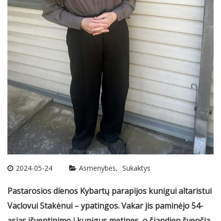
2024-05-24
Asmenybės
Sukaktys
Pastarosios dienos Kybartų parapijos kunigui altaristui
Vaclovui Stakėnui – ypatingos. Vakar jis paminėjo 54-
ąsias įšventinimo į kunigus metines, o šiandien švenčia