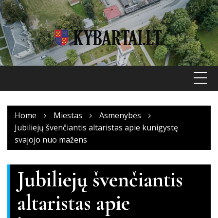
Skip
to
content
Home
Miestas
Asmenybės
Jubiliejų švenčiantis altaristas apie kunigystę
svajojo nuo mažens
Jubiliejų švenčiantis
altaristas apie