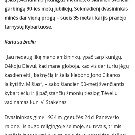
garbingą 90-ies metų jubiliejų. Sekmadienį dvasininkas
minės dar vieną progą – sueis 35 metai, kai jis pradėjo
tarnystę Kybartuose.
Kartu su broliu
„Jau nedaug likę mano amžininkų, ypač tarp kunigų.
Dėkoju Dievui, kad mane globoja, kad vis dar turiu jėgų
kasdien eiti į bažnyčią ir šalia klebono Jono Cikanos
laikyti šv. Mišias“, – sako šiandien 90-metį švenčiantis
kybartiečių ir jį pažįstančių žmonių tiesiog Tėveliu
vadinamas kun. V. Stakėnas.
Dvasininkas gimė 1934 m. gegužės 24 d. Panevėžio
rajone. Jis augo religingoje šeimoje, su tėvais, trimis