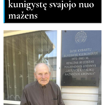
kunigystę svajojo nuo
mažens