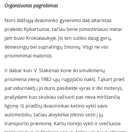
Organizuotas pagrobimas
Nors didžiąją dvasininko gyvenimo dalį altaristas
praleido Kybartuose, tačiau bene įsimintiniausi metai
jam buvo Krokialaukyje. Jis ten sutiko daug gerų,
dėmesingų bei supratingų žmonių. Visgi ne visi
prisiminimai malonūs.
Ir dabar kun. V. Stakėnas kone iki smulkmenų
prisimena vieną 1982-ųjų rugpjūčio naktį. Tąkart prieš
pat vidurnaktį į jo duris pasibeldė vyras ir dvi moterys,
prašydami kuo skubiau važiuoti pas neva mirštančią
ligonę. Iš pradžių dvasininkas ketino vykti savo
automobiliu, tačiau atvykėliai įtikino sėsti į jų
transporto priemonę. Kartu norėjo vykti ir svečiuose