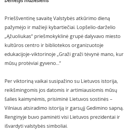
Dėmesys mažiesiems
Prieššventinę savaitę Valstybės atkūrimo dieną
pažymėjo ir mažieji kybartiečiai. Lopšelio-darželio
„Ąžuoliukas“ priešmokyklinė grupė dalyvavo miesto
kultūros centro ir bibliotekos organizuotoje
edukacijoje-viktorinoje „Graži graži tėvynė mano, kur
mūsų protėviai gyveno…“
Per viktoriną vaikai susipažino su Lietuvos istorija,
reikšmingomis jos datomis ir artimiausiomis mūsų
šalies kaimynėmis, prisiminė Lietuvos sostinės –
Vilniaus atsiradimo istoriją ir garsųjį Gedimino sapną.
Renginyje buvo paminėti visi Lietuvos prezidentai ir
išvardyti valstybės simboliai.