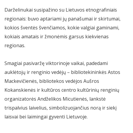
Darželinukai susipažino su Lietuvos etnografiniais
regionais: buvo aptariami jų panašumai ir skirtumai,
kokios šventės švenčiamos, kokie valgiai gaminami,
kokiais amatais ir žmonėmis garsus kiekvienas
regionas.
Smagiai pasivaržę viktorinoje vaikai, padedami
auklėtojų ir renginio vedėjų – bibliotekininkės Astos
Mackevičienės, bibliotekos vedėjos Aušros
Kokanskienės ir kultūros centro kultūrinių renginių
organizatorės Andželikos Micutienės, lankstė
trispalvius laivelius, simbolizuojančius norą ir siekį
laisvai bei laimingai gyventi Lietuvoje.