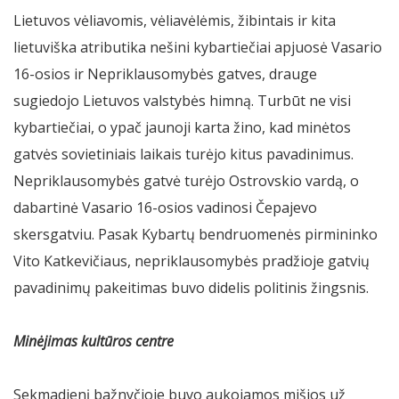
Lietuvos vėliavomis, vėliavėlėmis, žibintais ir kita
lietuviška atributika nešini kybartiečiai apjuosė Vasario
16-osios ir Nepriklausomybės gatves, drauge
sugiedojo Lietuvos valstybės himną. Turbūt ne visi
kybartiečiai, o ypač jaunoji karta žino, kad minėtos
gatvės sovietiniais laikais turėjo kitus pavadinimus.
Nepriklausomybės gatvė turėjo Ostrovskio vardą, o
dabartinė Vasario 16-osios vadinosi Čepajevo
skersgatviu. Pasak Kybartų bendruomenės pirmininko
Vito Katkevičiaus, nepriklausomybės pradžioje gatvių
pavadinimų pakeitimas buvo didelis politinis žingsnis.
Minėjimas kultūros centre
Sekmadienį bažnyčioje buvo aukojamos mišios už