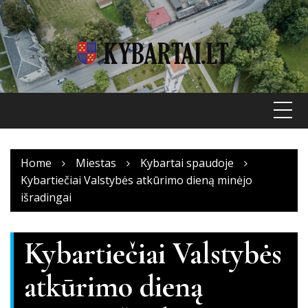
Skip
to
content
Home
Miestas
Kybartai spaudoje
Kybartiečiai Valstybės atkūrimo dieną minėjo
išradingai
Kybartiečiai Valstybės
atkūrimo dieną