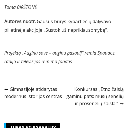
Toma BIRŠTONĖ
Autorės nuotr.
Gausus būrys kybartiečių dalyvavo
pilietinėje akcijoje „Sustok už nepriklausomybę“.
Projektą „Auginu save – auginu pasaulį“ remia Spaudos,
radijo ir televizijos rėmimo fondas
Navigacija
Gimnazijoje atidarytas
Konkursas „Etno žaislą
modernus istorijos centras
gaminu pats: mūsų senelių
tarp
ir prosenelių žaislai“
įrašų
TURAS PO KYBARTUS