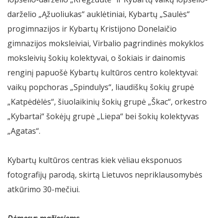
darželio „Ąžuoliukas“ auklėtiniai, Kybartų „Saulės“
progimnazijos ir Kybartų Kristijono Donelaičio
gimnazijos moksleiviai, Virbalio pagrindinės mokyklos
moksleivių šokių kolektyvai, o šokiais ir dainomis
renginį papuošė Kybartų kultūros centro kolektyvai:
vaikų popchoras „Spindulys“, liaudiškų šokių grupė
„Katpėdėlės“, šiuolaikinių šokių grupė „Škac“, orkestro
„Kybartai“ šokėjų grupė „Liepa“ bei šokių kolektyvas
„Agatas“.
Kybartų kultūros centras kiek vėliau eksponuos
fotografijų parodą, skirtą Lietuvos nepriklausomybės
atkūrimo 30-mečiui.