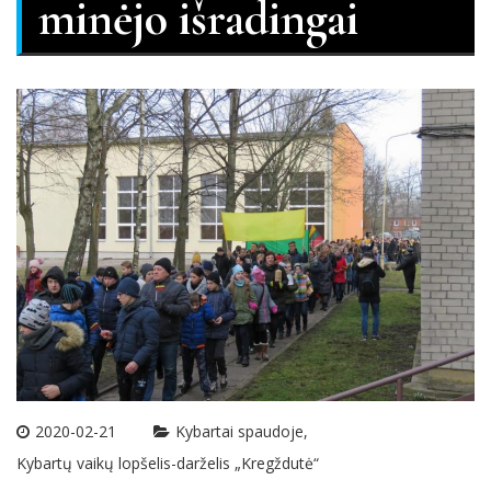
minėjo išradingai
2020-02-21
Kybartai spaudoje
Kybartų vaikų lopšelis-darželis „Kregždutė“