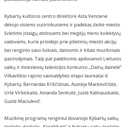
Kybartų kultūros centro direktorė Asta Vencienė
dėkojo visiems susirinkusiems ir padėkas įteikė miesto
švietimo įstaigų atstovams bei mėgėjų meno kolektyvų
vadovams, kurie prisidėjo prie pilietinių miesto akcijų
bei renginio savo šokiais, dainomis ir kitais muzikiniais
pasirodymais. Taip pat padėkomis apdovanoti Lietuvos
vaikų ir moksleivių televizijos konkurso „Dainų dainelė“
Vilkaviškio rajono savivaldybės etapo laureatai iš
Kybartų: Bernardas Kriščiūnas, Austėja Mackevičiūtė,
Urtė Virbickaitė, Amanda Senkutė, Justė Kalinauskaitė,
Gustė Maciulevič.
Muzikinę programą renginiui dovanojo Kybartų vaikų
lopšelio-darželio „Kregždutė“ ir Kybartų vaikų lopšelio-