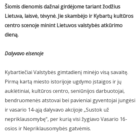
Šiomis dienomis dažnai girdėjome tariant žodžius
Lietuva, laisvė, tėvynė. Jie skambėjo ir Kybartų kultūros
centro scenoje minint Lietuvos valstybės atkūrimo
dieną.
Dalyvavo eisenoje
Kybartiečiai Valstybės gimtadienį minėjo visą savaitę.
Pirmą kartą miesto istorijoje ugdymo įstaigos ir jų
auklėtiniai, kultūros centro, seniūnijos darbuotojai,
bendruomenės atstovai bei pavieniai gyventojai jungėsi
ir vasario 14-ąją dalyvavo akcijoje „Sustok už
nepriklausomybę“, per kurią visi žygiavo Vasario 16-
osios ir Nepriklausomybės gatvėmis.