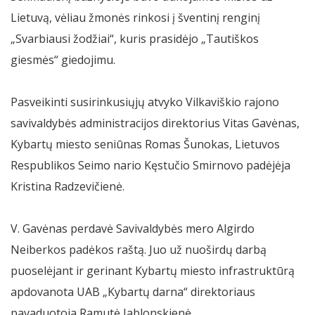
Lietuvą, vėliau žmonės rinkosi į šventinį renginį
„Svarbiausi žodžiai“, kuris prasidėjo „Tautiškos
giesmės“ giedojimu.
Pasveikinti susirinkusiųjų atvyko Vilkaviškio rajono
savivaldybės administracijos direktorius Vitas Gavėnas,
Kybartų miesto seniūnas Romas Šunokas, Lietuvos
Respublikos Seimo nario Kęstučio Smirnovo padėjėja
Kristina Radzevičienė.
V. Gavėnas perdavė Savivaldybės mero Algirdo
Neiberkos padėkos raštą. Juo už nuoširdų darbą
puoselėjant ir gerinant Kybartų miesto infrastruktūrą
apdovanota UAB „Kybartų darna“ direktoriaus
pavaduotoja Ramutė Jablonskienė.