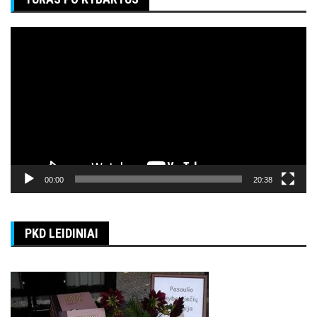
Video
grotuvas
00:00
20:38
PKD LEIDINIAI