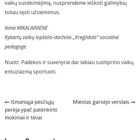
vaikų susidomėjimą, nusprendėme ieškoti galimybių
toliau tęsti užsiėmimus.
Ilona MIKALAINIENĖ
Kybartų vaikų lopšelio-darželio „Kregždutė“ socialinė
pedagogė
Nuotr. Padėkos ir suvenyrai dar labiau sustiprino vaikų
entuziazmą sportuoti.
Navigacija
Išmaniąja pėsčiųjų
Miestas garsėjo verslais
perėja ypač patenkinti
tarp
mokiniai ir tėvai
įrašų