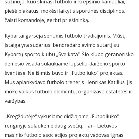
sužinojo, kuo skiriasi futbolo ir krepšinio kamuoliai,
piešė plakatus, mokėsi laikytis sportinės disciplinos,
žaisti komandoje, gerbti priešininką.
Kybartai garsėja senomis futbolo tradicijomis. Mūsų
įstaiga yra sudariusi bendradarbiavimo sutartį su
Kybartų sporto klubu „Sveikata“. Šio klubo geranoriško
dėmesio visada sulaukiame lopšelio-darželio sporto
šventėse. Ne išimtis buvo ir „Futboliuko“ projektas.
Mus aplankydavo futbolo treneris Henrikas Katilius. Jis
mokė vaikus futbolo elementų, organizavo estafetes ir
varžybas.
„Kregždutėje“ vykusiame didžiajame „Futboliuko“
renginyje sulaukėme daug svečių. Tai – Lietuvos
masinio futbolo asociacijos projektų vadovas Ignas