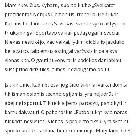
Marcinkevičius, Kybartų sporto klubo „Sveikata“
prezidentas Nerijus Demenius, treneriai Henrikas
Katilius bei Liutauras Savickas. Šventė vyko aktyviai ir
triukšmingai. Sportavo vaikai, pedagogai ir svečiai.
Niekas nesitikėjo, kad vaikai, lydimi didžiulio jaudulio
bei azarto, taip entuziastingai varžysis ir palaikys
vienas kitą. O gauti suvenyrai ir padėkos dar labiau
sustiprino didžiulės laimės ir džiaugsmo pojūtį.
Įsitikinome, kad netiesa, jog šiuolaikiniai vaikai domisi
tik išmaniosiomis technologijomis, yra nejudrūs ir
abejingi sportui. Tik reikia jiems parodyti, pamokyti ir
kartu dalyvauti. O pabandžius „Futboliuką“ kyla noras
niekada nesustoti. Vienas iš projekto tikslų yra skatinti
sporto kultūros kilimą bendruomenėje. Matydami didelį