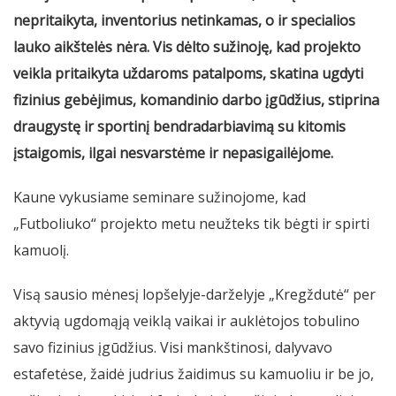
nepritaikyta, inventorius netinkamas, o ir specialios
lauko aikštelės nėra. Vis dėlto sužinoję, kad projekto
veikla pritaikyta uždaroms patalpoms, skatina ugdyti
fizinius gebėjimus, komandinio darbo įgūdžius, stiprina
draugystę ir sportinį bendradarbiavimą su kitomis
įstaigomis, ilgai nesvarstėme ir nepasigailėjome.
Kaune vykusiame seminare sužinojome, kad
„Futboliuko“ projekto metu neužteks tik bėgti ir spirti
kamuolį.
Visą sausio mėnesį lopšelyje-darželyje „Kregždutė“ per
aktyvią ugdomąją veiklą vaikai ir auklėtojos tobulino
savo fizinius įgūdžius. Visi mankštinosi, dalyvavo
estafetėse, žaidė judrius žaidimus su kamuoliu ir be jo,