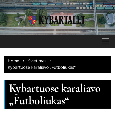
Skip
to
content
Home
Švietimas
Kybartuose karaliavo „Futboliukas“
Kybartuose karaliavo
„Futboliukas“