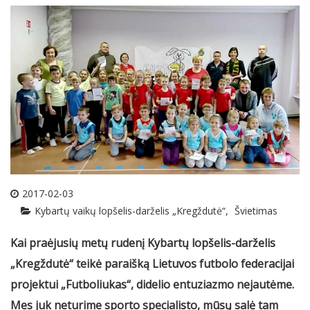
2017-02-03
Kybartų vaikų lopšelis-darželis „Kregždutė“
Švietimas
Kai praėjusių metų rudenį Kybartų lopšelis-darželis
„Kregždutė“ teikė paraišką Lietuvos futbolo federacijai
projektui „Futboliukas“, didelio entuziazmo nejautėme.
Mes juk neturime sporto specialisto, mūsų salė tam