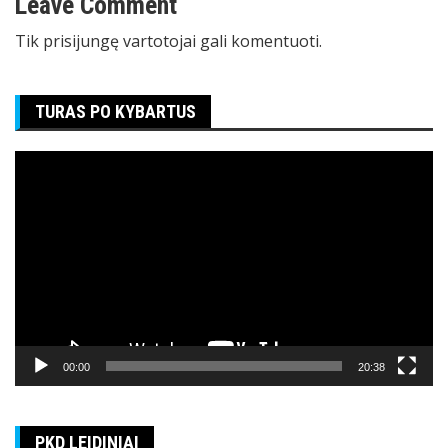
Leave Comment
Tik
prisijungę
vartotojai gali komentuoti.
TURAS PO KYBARTUS
Video
grotuvas
00:00
20:38
PKD LEIDINIAI