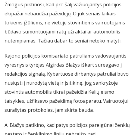
Žmogus piktinosi, kad pro šalį važiuojantys policijos
ekipažai nebaudžia pažeidėjų. O juk senais laikais
tokiems įžūliems, ne vietoje stovintiems vairuotojams
būdavo sumontuojami ratų užraktai ar automobilis
nutempiamas. Tačiau dabar to seniai neteko matyti.
Rajono policijos komisariato patruliams vadovaujantis
vyresnysis tyrėjas Algirdas Blažys iškart sureagavo į
redakcijos signalą. Kybartuose dirbantys patruliai buvo
nusiųsti į nurodytą vietą ir įsitikinę, jog sankryžoje
stovintis automobilis tikrai pažeidžia Kelių eismo
taisykles, užfiksavo pažeidimą fotoaparatu. Vairuotojui
surašytas protokolas, jam skirta bauda.
A. Blažys patikino, kad patys policijos pareigūnai ženklų
nestato ir ženklinimo linijų nebraižo, tad