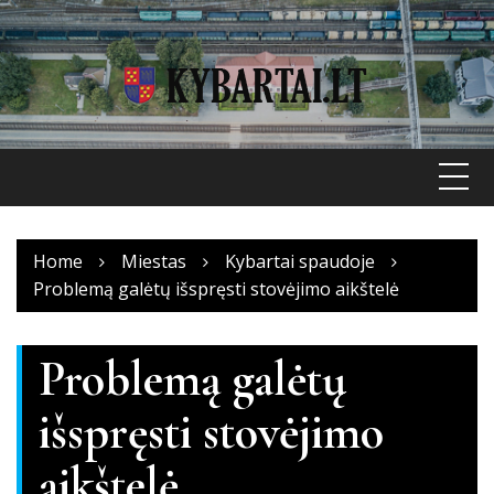
Skip
to
content
Home
Miestas
Kybartai spaudoje
Problemą galėtų išspręsti stovėjimo aikštelė
Problemą galėtų
išspręsti stovėjimo
aikštelė