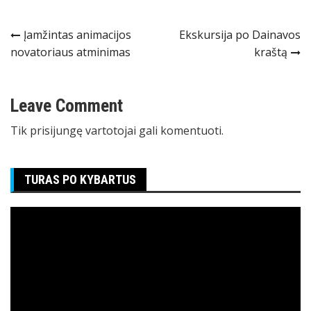
Navigacija
Įamžintas animacijos
Ekskursija po Dainavos
novatoriaus atminimas
kraštą
tarp
įrašų
Leave Comment
Tik
prisijungę
vartotojai gali komentuoti.
TURAS PO KYBARTUS
Video
grotuvas