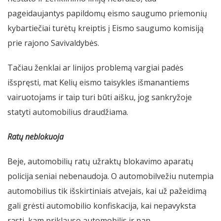
pageidaujantys papildomų eismo saugumo priemonių
kybartiečiai turėtų kreiptis į Eismo saugumo komisiją
prie rajono Savivaldybės.
Tačiau ženklai ar linijos problemą vargiai padės
išspręsti, mat Kelių eismo taisykles išmanantiems
vairuotojams ir taip turi būti aišku, jog sankryžoje
statyti automobilius draudžiama.
Ratų neblokuoja
Beje, automobilių ratų užraktų blokavimo aparatų
policija seniai nebenaudoja. O automobilvežiu nutempia
automobilius tik išskirtiniais atvejais, kai už pažeidimą
gali grėsti automobilio konfiskacija, kai nepavyksta
rasti, kam priklauso automobilis ir pan.