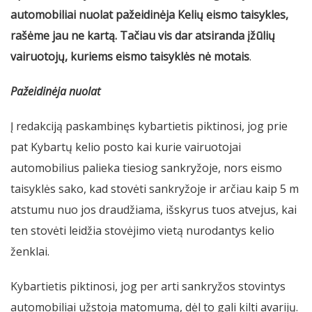
automobiliai nuolat pažeidinėja Kelių eismo taisykles,
rašėme jau ne kartą. Tačiau vis dar atsiranda įžūlių
vairuotojų, kuriems eismo taisyklės nė motais
.
Pažeidinėja nuolat
Į redakciją paskambinęs kybartietis piktinosi, jog prie
pat Kybartų kelio posto kai kurie vairuotojai
automobilius palieka tiesiog sankryžoje, nors eismo
taisyklės sako, kad stovėti sankryžoje ir arčiau kaip 5 m
atstumu nuo jos draudžiama, išskyrus tuos atvejus, kai
ten stovėti leidžia stovėjimo vietą nurodantys kelio
ženklai.
Kybartietis piktinosi, jog per arti sankryžos stovintys
automobiliai užstoja matomumą, dėl to gali kilti avarijų.