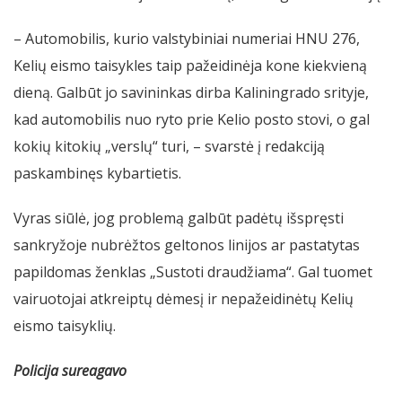
– Automobilis, kurio valstybiniai numeriai HNU 276,
Kelių eismo taisykles taip pažeidinėja kone kiekvieną
dieną. Galbūt jo savininkas dirba Kaliningrado srityje,
kad automobilis nuo ryto prie Kelio posto stovi, o gal
kokių kitokių „verslų“ turi, – svarstė į redakciją
paskambinęs kybartietis.
Vyras siūlė, jog problemą galbūt padėtų išspręsti
sankryžoje nubrėžtos geltonos linijos ar pastatytas
papildomas ženklas „Sustoti draudžiama“. Gal tuomet
vairuotojai atkreiptų dėmesį ir nepažeidinėtų Kelių
eismo taisyklių.
Policija sureagavo