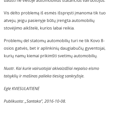
bausti ne vietoje automobilius statančius vairuotojus.
Vis dėlto problemą iš esmės išspręsti įmanoma tik tuo
atveju, jeigu pasienyje būtų įrengta automobilių
stovėjimo aikštelė, kurios labai reikia.
Problemų dėl statomų automobilių turi ne tik Kovo 8-
osios gatvės, bet ir aplinkinių daugiabučių gyventojai,
kurių namų kiemai prikimšti svetimų automobilių.
Nuotr. Kai kurie vairuotojai akivaizdžiai nepaiso eismo
taisyklių ir mašinas palieka tiesiog sankryžoje.
Eglė KVIESULAITIENĖ
Publikuota: „Santaka”, 2016-10-08.