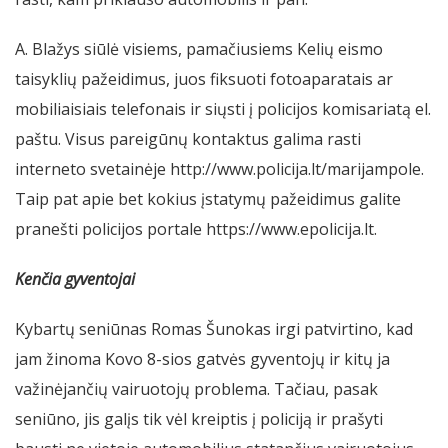
A. Blažys siūlė visiems, pamačiusiems Kelių eismo
taisyklių pažeidimus, juos fiksuoti fotoaparatais ar
mobiliaisiais telefonais ir siųsti į policijos komisariatą el.
paštu. Visus pareigūnų kontaktus galima rasti
interneto svetainėje http://www.policija.lt/marijampole.
Taip pat apie bet kokius įstatymų pažeidimus galite
pranešti policijos portale https://www.epolicija.lt.
Kenčia gyventojai
Kybartų seniūnas Romas Šunokas irgi patvirtino, kad
jam žinoma Kovo 8-sios gatvės gyventojų ir kitų ja
važinėjančių vairuotojų problema. Tačiau, pasak
seniūno, jis galįs tik vėl kreiptis į policiją ir prašyti