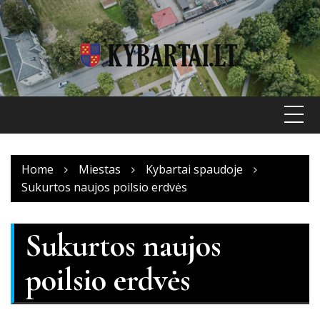
Skip
to
content
Home
Miestas
Kybartai spaudoje
Sukurtos naujos poilsio erdvės
Sukurtos naujos
poilsio erdvės