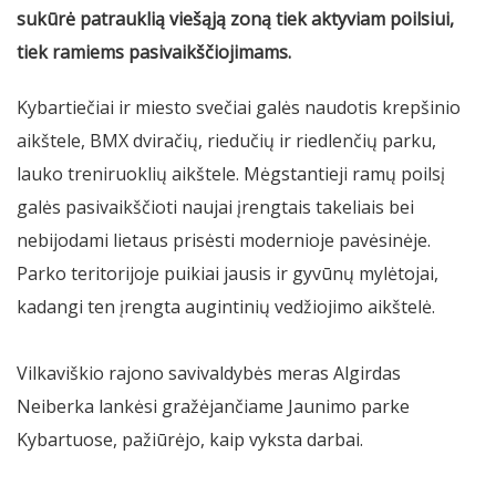
sukūrė patrauklią viešąją zoną tiek aktyviam poilsiui,
tiek ramiems pasivaikščiojimams.
Kybartiečiai ir miesto svečiai galės naudotis krepšinio
aikštele, BMX dviračių, riedučių ir riedlenčių parku,
lauko treniruoklių aikštele. Mėgstantieji ramų poilsį
galės pasivaikščioti naujai įrengtais takeliais bei
nebijodami lietaus prisėsti modernioje pavėsinėje.
Parko teritorijoje puikiai jausis ir gyvūnų mylėtojai,
kadangi ten įrengta augintinių vedžiojimo aikštelė.
Vilkaviškio rajono savivaldybės meras Algirdas
Neiberka lankėsi gražėjančiame Jaunimo parke
Kybartuose, pažiūrėjo, kaip vyksta darbai.