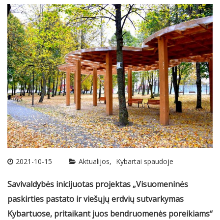
2021-10-15
Aktualijos
Kybartai spaudoje
Savivaldybės inicijuotas projektas „Visuomeninės
paskirties pastato ir viešųjų erdvių sutvarkymas
Kybartuose, pritaikant juos bendruomenės poreikiams“