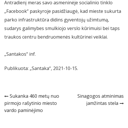
Antradienį meras savo asmeninėje socialinio tinklo
„Facebook“ paskyroje pasidžiaugė, kad mieste sukurta
parko infrastruktūra didins gyventojų užimtumą,
sudarys galimybes smulkiojo verslo kūrimuisi bei taps
traukos centru bendruomenės kultūrinei veiklai.
„Santakos“ inf.
Publikuota: „Santaka“, 2021-10-15.
Navigacija
Sukanka 460 metų nuo
Sinagogos atminimas
pirmojo rašytinio miesto
įamžintas stela
tarp
vardo paminėjimo
įrašų