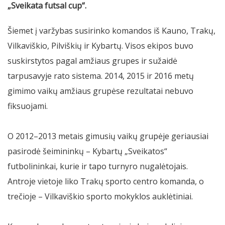
„Sveikata futsal cup“.
Šiemet į varžybas susirinko komandos iš Kauno, Trakų,
Vilkaviškio, Pilviškių ir Kybartų. Visos ekipos buvo
suskirstytos pagal amžiaus grupes ir sužaidė
tarpusavyje rato sistema. 2014, 2015 ir 2016 metų
gimimo vaikų amžiaus grupėse rezultatai nebuvo
fiksuojami.
O 2012–2013 metais gimusių vaikų grupėje geriausiai
pasirodė šeimininkų – Kybartų „Sveikatos“
futbolininkai, kurie ir tapo turnyro nugalėtojais.
Antroje vietoje liko Trakų sporto centro komanda, o
trečioje – Vilkaviškio sporto mokyklos auklėtiniai.