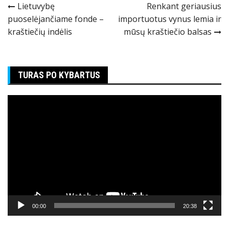
Navigacija
Lietuvybę
Renkant geriausius
puoselėjančiame fonde –
importuotus vynus lemia ir
tarp
kraštiečių indėlis
mūsų kraštiečio balsas
įrašų
TURAS PO KYBARTUS
Video
grotuvas
00:00
20:38