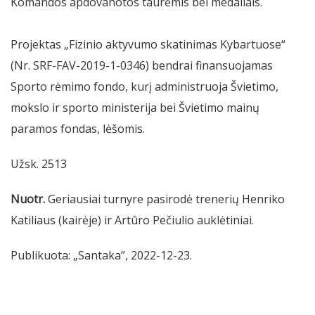
Komandos apdovanotos taurėmis bei medaliais.
Projektas „Fizinio aktyvumo skatinimas Kybartuose“
(Nr. SRF-FAV-2019-1-0346) bendrai finansuojamas
Sporto rėmimo fondo, kurį administruoja Švietimo,
mokslo ir sporto ministerija bei Švietimo mainų
paramos fondas, lėšomis.
Užsk. 2513
Nuotr.
Geriausiai turnyre pasirodė trenerių Henriko
Katiliaus (kairėje) ir Artūro Pečiulio auklėtiniai.
Publikuota: „Santaka”, 2022-12-23.