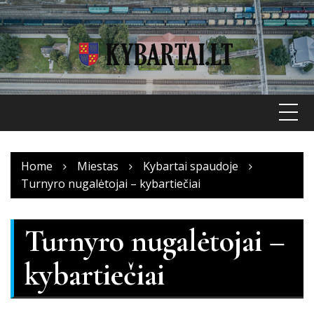
Skip
to
content
Home
Miestas
Kybartai spaudoje
Turnyro nugalėtojai – kybartiečiai
Turnyro nugalėtojai –
kybartiečiai