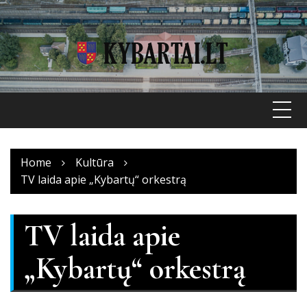
Skip
to
content
Home
Kultūra
TV laida apie „Kybartų“ orkestrą
TV laida apie
„Kybartų“ orkestrą