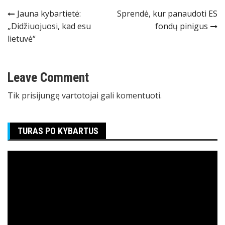
Navigacija
Jauna kybartietė:
Sprendė, kur panaudoti ES
„Didžiuojuosi, kad esu
fondų pinigus
tarp
lietuvė“
įrašų
Leave Comment
Tik
prisijungę
vartotojai gali komentuoti.
TURAS PO KYBARTUS
Video
grotuvas