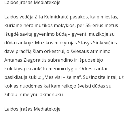
Laidos įrašas Mediatekoje
Laidos vedėja Zita Kelmickaitė pasakos, kaip miestas,
kuriame nėra muzikos mokyklos, per 55-erius metus
išugdė savitą gyvenimo būdą – gyventi muzikoje su
dūda rankoje. Muzikos mokytojas Stasys Sinkevičius
davė pradžią šiam orkestrui, o šviesaus atminimo
Antanas Ziegoraitis subrandino ir išpuoselėjo
kolektyvą iki aukšto meninio lygio. Orkestrantai
pasikliauja šūkiu: „Mes visi – šeima“. Sužinosite ir tai, už
kokias nuodėmes kai kam reikėjo šveisti dūdas su
žibalu ir mėlynu akmenuku.
Laidos įrašas Mediatekoje