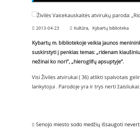
2013-04-23
Kultūra
Kybartų biblioteka
Kybartų m. bibliotekoje veikia jaunos meninink
suskirstyti į penkias temas: „ridenam kiaušiniu
nežinai ko nori“, „hieroglifų apsuptyje“.
Visi Živilės atvirukai ( 36) atlikti spalvotais ge
lankytojui . Parodoje yra ir trys nerti žaisliuka
Navigacija
Senojo miesto sodo medžių išsaugoti never