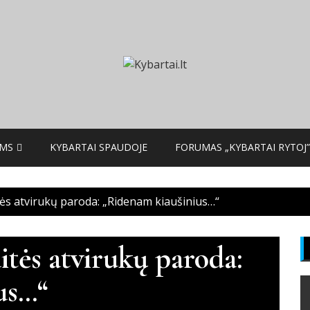
AMS
KYBARTAI SPAUDOJE
FORUMAS „KYBARTAI RYTOJ”
tės atvirukų paroda: „Ridenam kiaušinius…“
itės atvirukų paroda:
us…“