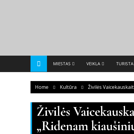
Skip
to
content
MIESTAS
VEIKLA
TURIST
Home
Kultūra
Živilės Vaicekauskai
Živilės Vaicekauska
„Ridenam kiaušini