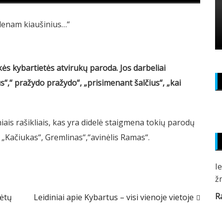
ės kybartietės atvirukų paroda. Jos darbeliai
s“,“ pražydo pražydo“, „prisimenant šalčius“, „kai
liniais rašikliais, kas yra didelė staigmena tokių parodų
i: „Kačiukas“, Gremlinas“,“avinėlis Ramas“.
I
ž
R
tėtų
Leidiniai apie Kybartus – visi vienoje vietoje