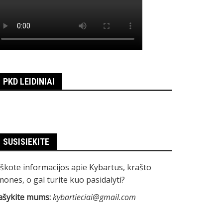
PKD LEIDINIAI
SUSISIEKITE
eškote informacijos apie Kybartus, krašto
mones, o gal turite kuo pasidalyti?
ašykite mums:
kybartieciai@gmail.com