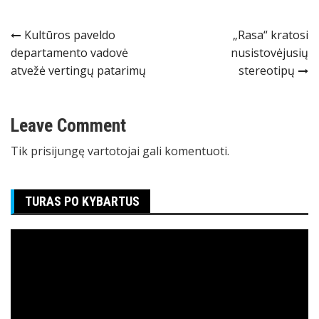
Navigacija
Kultūros paveldo
„Rasa“ kratosi
departamento vadovė
nusistovėjusių
tarp
atvežė vertingų patarimų
stereotipų
įrašų
Leave Comment
Tik
prisijungę
vartotojai gali komentuoti.
TURAS PO KYBARTUS
Video
grotuvas