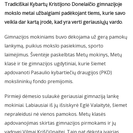
Tradiciškai Kybartų Kristijono Donelaičio gimnazijoje
mokslo metai užbaigiami padėkojant tiems, kurie savo
veikla dar kartą įrodė, kad yra verti geriausiųjų vardo
.
Gimnazijos mokiniams buvo dėkojama už gerą pamokų
lankymą, puikius mokslo pasiekimus, sporto
laimėjimus. Šventėje paskelbtas Metų mokinys, Metų
klasė ir tie gimnazijos ugdytiniai, kurie šiemet
apdovanoti Pasaulio kybartiečių draugijos (PKD)
mokslininkų fondo premijomis.
Pirmieji dėmesio sulaukė geriausiai gimnaziją lankę
mokiniai. Labiausiai iš jų išsiskyrė Eglė Valaitytė, šiemet
nepraleidusi nė vienos pamokos. Metų klasės
apdovanojimas skirtas gimnazijos pirmokams ir jų
vadovei Vilmai Kriščiūnaitei. Taip pat dėkota įvairias