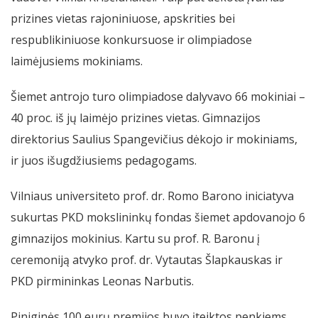
prizines vietas rajoniniuose, apskrities bei
respublikiniuose konkursuose ir olimpiadose
laimėjusiems mokiniams.
Šiemet antrojo turo olimpiadose dalyvavo 66 mokiniai –
40 proc. iš jų laimėjo prizines vietas. Gimnazijos
direktorius Saulius Spangevičius dėkojo ir mokiniams,
ir juos išugdžiusiems pedagogams.
Vilniaus universiteto prof. dr. Romo Barono iniciatyva
sukurtas PKD mokslininkų fondas šiemet apdovanojo 6
gimnazijos mokinius. Kartu su prof. R. Baronu į
ceremoniją atvyko prof. dr. Vytautas Šlapkauskas ir
PKD pirmininkas Leonas Narbutis.
Piniginės 100 eurų premijos buvo įteiktos penkiems