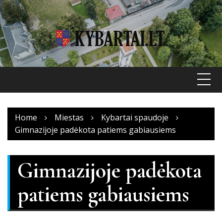
Skip
to
content
Home
Miestas
Kybartai spaudoje
Gimnazijoje padėkota patiems gabiausiems
Gimnazijoje padėkota
patiems gabiausiems