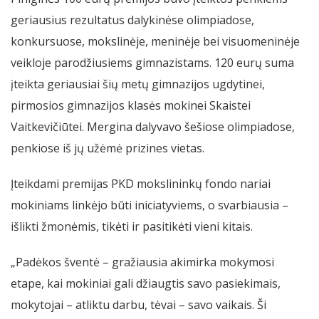
geriausius rezultatus dalykinėse olimpiadose,
konkursuose, mokslinėje, meninėje bei visuomeninėje
veikloje parodžiusiems gimnazistams. 120 eurų suma
įteikta geriausiai šių metų gimnazijos ugdytinei,
pirmosios gimnazijos klasės mokinei Skaistei
Vaitkevičiūtei. Mergina dalyvavo šešiose olimpiadose,
penkiose iš jų užėmė prizines vietas.
Įteikdami premijas PKD mokslininkų fondo nariai
mokiniams linkėjo būti iniciatyviems, o svarbiausia –
išlikti žmonėmis, tikėti ir pasitikėti vieni kitais.
„Padėkos šventė – gražiausia akimirka mokymosi
etape, kai mokiniai gali džiaugtis savo pasiekimais,
mokytojai – atliktu darbu, tėvai – savo vaikais. Ši