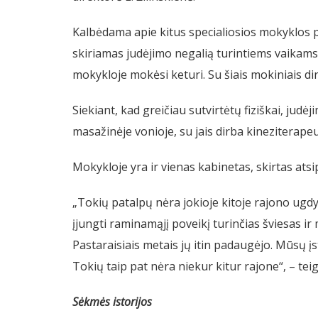
Kalbėdama apie kitus specialiosios mokyklos pr
skiriamas judėjimo negalią turintiems vaikams.
mokykloje mokėsi keturi. Su šiais mokiniais dir
Siekiant, kad greičiau sutvirtėtų fiziškai, ju
masažinėje vonioje, su jais dirba kineziterapeu
Mokykloje yra ir vienas kabinetas, skirtas atsip
„Tokių patalpų nėra jokioje kitoje rajono ugdy
įjungti raminamąjį poveikį turinčias šviesas i
Pastaraisiais metais jų itin padaugėjo. Mūsų įs
Tokių taip pat nėra niekur kitur rajone“, – teig
Sėkmės istorijos