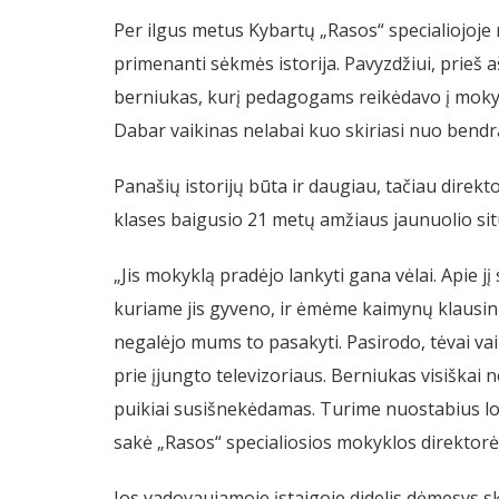
Per ilgus metus Kybartų „Rasos“ specialiojoje 
primenanti sėkmės istorija. Pavyzdžiui, prieš
berniukas, kurį pedagogams reikėdavo į mokyklą
Dabar vaikinas nelabai kuo skiriasi nuo bendra
Panašių istorijų būta ir daugiau, tačiau direkto
klases baigusio 21 metų amžiaus jaunuolio situ
„Jis mokyklą pradėjo lankyti gana vėlai. Apie jį
kuriame jis gyveno, ir ėmėme kaimynų klausin
negalėjo mums to pasakyti. Pasirodo, tėvai vaik
prie įjungto televizoriaus. Berniukas visiškai 
puikiai susišnekėdamas. Turime nuostabius log
sakė „Rasos“ specialiosios mokyklos direktorė
Jos vadovaujamoje įstaigoje didelis dėmesys sk