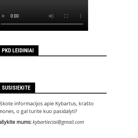
PKD LEIDINIAI
SUSISIEKITE
eškote informacijos apie Kybartus, krašto
mones, o gal turite kuo pasidalyti?
ašykite mums:
kybartieciai@gmail.com