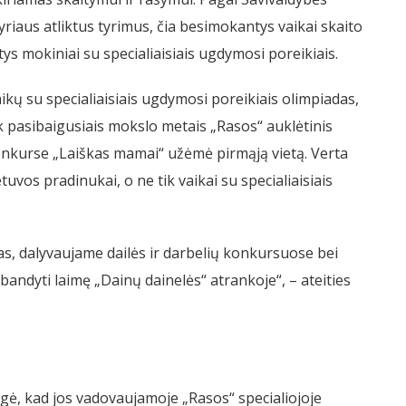
yriaus atliktus tyrimus, čia besimokantys vaikai skaito
 mokiniai su specialiaisiais ugdymosi poreikiais.
ikų su specialiaisiais ugdymosi poreikiais olimpiadas,
ik pasibaigusiais mokslo metais „Rasos“ auklėtinis
konkurse „Laiškas mamai“ užėmė pirmąją vietą. Verta
uvos pradinukai, o ne tik vaikai su specialiaisiais
as, dalyvaujame dailės ir darbelių konkursuose bei
andyti laimę „Dainų dainelės“ atrankoje“, – ateities
eigė, kad jos vadovaujamoje „Rasos“ specialiojoje