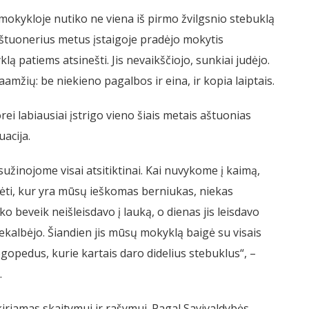
mokykloje nutiko ne viena iš pirmo žvilgsnio stebuklą
 aštuonerius metus įstaigoje pradėjo mokytis
 patiems atsinešti. Jis nevaikščiojo, sunkiai judėjo.
amžių: be niekieno pagalbos ir eina, ir kopia laiptais.
rei labiausiai įstrigo vieno šiais metais aštuonias
acija.
 sužinojome visai atsitiktinai. Kai nuvykome į kaimą,
ėti, kur yra mūsų ieškomas berniukas, niekas
o beveik neišleisdavo į lauką, o dienas jis leisdavo
nekalbėjo. Šiandien jis mūsų mokyklą baigė su visais
opedus, kurie kartais daro didelius stebuklus“, –
.
iriamas skaitymui ir rašymui. Pagal Savivaldybės