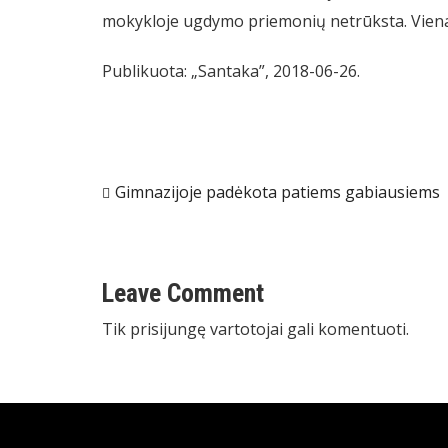
mokykloje ugdymo priemonių netrūksta. Viena iš
Publikuota: „Santaka”, 2018-06-26.
Navigacija
Gimnazijoje padėkota patiems gabiausiems
tarp
įrašų
Leave Comment
Tik
prisijungę
vartotojai gali komentuoti.