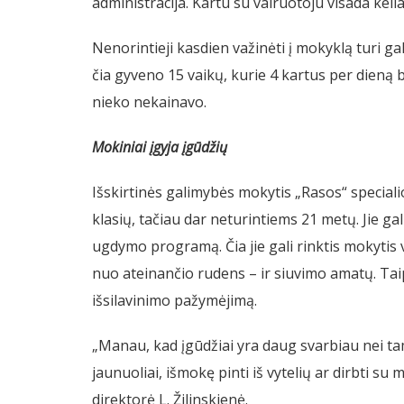
administracija. Kartu su vairuotoju visada kelia
Nenorintieji kasdien važinėti į mokyklą turi g
čia gyveno 15 vaikų, kurie 4 kartus per dieną 
nieko nekainavo.
Mokiniai įgyja įgūdžių
Išskirtinės galimybės mokytis „Rasos“ specia
klasių, tačiau dar neturintiems 21 metų. Jie ga
ugdymo programą. Čia jie gali rinktis mokytis 
nuo ateinančio rudens – ir siuvimo amatų. Taip
išsilavinimo pažymėjimą.
„Manau, kad įgūdžiai yra daug svarbiau nei ta
jaunuoliai, išmokę pinti iš vytelių ar dirbti su 
direktorė L. Žilinskienė.