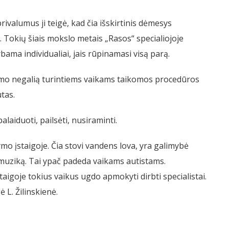
ivalumus ji teigė, kad čia išskirtinis dėmesys
 Tokių šiais mokslo metais „Rasos“ specialiojoje
bama individualiai, jais rūpinamasi visą parą.
dėjimo negalią turintiems vaikams taikomos procedūros
tas.
alaiduoti, pailsėti, nusiraminti.
mo įstaigoje. Čia stovi vandens lova, yra galimybė
r muziką. Tai ypač padeda vaikams autistams.
taigoje tokius vaikus ugdo apmokyti dirbti specialistai.
ė L. Žilinskienė.