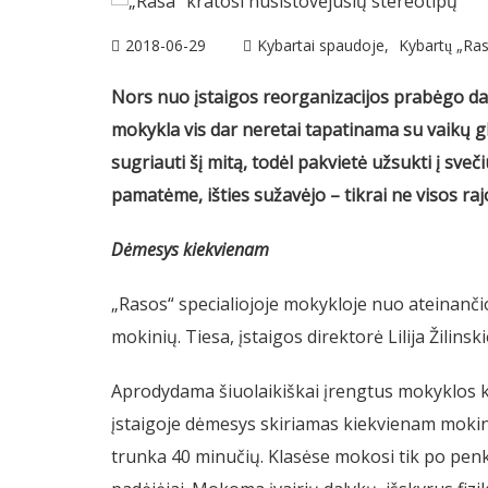
2018-06-29
Kybartai spaudoje
Kybartų „Ra
Nors nuo įstaigos reorganizacijos prabėgo dau
mokykla vis dar neretai tapatinama su vaikų g
sugriauti šį mitą, todėl pakvietė užsukti į sveči
pamatėme, išties sužavėjo – tikrai ne visos ra
Dėmesys kiekvienam
„Rasos“ specialiojoje mokykloje nuo ateinanč
mokinių. Tiesa, įstaigos direktorė Lilija Žilinsk
Aprodydama šiuolaikiškai įrengtus mokyklos k
įstaigoje dėmesys skiriamas kiekvienam mokin
trunka 40 minučių. Klasėse mokosi tik po penkis