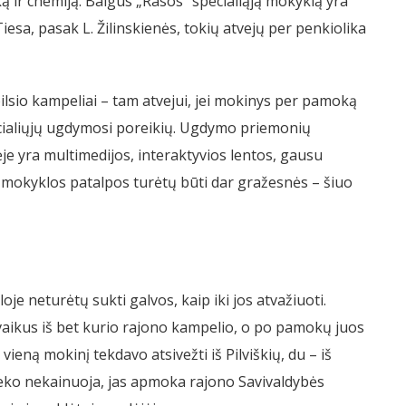
ką ir chemiją. Baigus „Rasos“ specialiąją mokyklą yra
esa, pasak L. Žilinskienės, tokių atvejų per penkiolika
lsio kampeliai – tam atvejui, jei mokinys per pamoką
ecialiųjų ugdymosi poreikių. Ugdymo priemonių
ėje yra multimedijos, interaktyvios lentos, gausu
 mokyklos patalpos turėtų būti dar gražesnės – šiuo
je neturėtų sukti galvos, kaip iki jos atvažiuoti.
 vaikus iš bet kurio rajono kampelio, o po pamokų juos
ieną mokinį tekdavo atsivežti iš Pilviškių, du – iš
ieko nekainuoja, jas apmoka rajono Savivaldybės