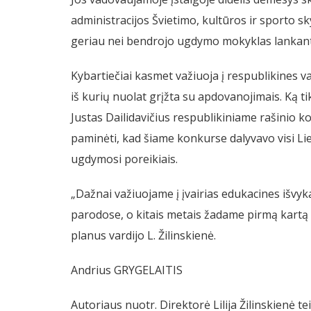
administracijos Švietimo, kultūros ir sporto sk
geriau nei bendrojo ugdymo mokyklas lankantys
Kybartiečiai kasmet važiuoja į respublikines va
iš kurių nuolat grįžta su apdovanojimais. Ką t
Justas Dailidavičius respublikiniame rašinio 
paminėti, kad šiame konkurse dalyvavo visi Liet
ugdymosi poreikiais.
„Dažnai važiuojame į įvairias edukacines išvyk
parodose, o kitais metais žadame pirmą kartą b
planus vardijo L. Žilinskienė.
Andrius GRYGELAITIS
Autoriaus nuotr. Direktorė Lilija Žilinskienė t