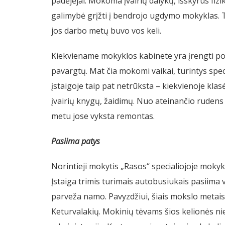
padėjėjai. Mokoma įvairių dalykų, išskyrus fizi
galimybė grįžti į bendrojo ugdymo mokyklas. Ti
jos darbo metų buvo vos keli.
Kiekviename mokyklos kabinete yra įrengti poi
pavargtų. Mat čia mokomi vaikai, turintys sp
įstaigoje taip pat netrūksta – kiekvienoje klas
įvairių knygų, žaidimų. Nuo ateinančio rudens
metu jose vyksta remontas.
Pasiima patys
Norintieji mokytis „Rasos“ specialiojoje mokyklo
Įstaiga trimis turimais autobusiukais pasiima
parveža namo. Pavyzdžiui, šiais mokslo metais v
Keturvalakių. Mokinių tėvams šios kelionės n