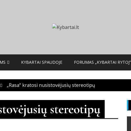
AMS
KYBARTAI SPAUDOJE
FORUMAS „KYBARTAI RYTOJ”
„Rasa“ kratosi nusistovėjusių stereotipų
stovėjusių stereotipų