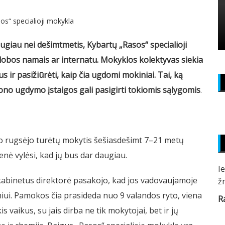
sos“ specialioji mokykla
giau nei dešimtmetis, Kybartų „Rasos“ specialioji
lobos namais ar internatu. Mokyklos kolektyvas siekia
us ir pasižiūrėti, kaip čia ugdomi mokiniai. Tai, ką
jono ugdymo įstaigos gali pasigirti tokiomis sąlygomis
.
io rugsėjo turėtų mokytis šešiasdešimt 7–21 metų
ienė vylėsi, kad jų bus dar daugiau.
I
abinetus direktorė pasakojo, kad jos vadovaujamoje
ž
iui. Pamokos čia prasideda nuo 9 valandos ryto, viena
R
 vaikus, su jais dirba ne tik mokytojai, bet ir jų