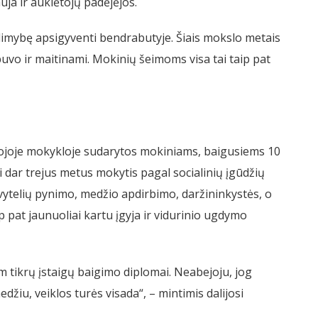
uja ir auklėtojų padėjėjos.
alimybę apsigyventi bendrabutyje. Šiais mokslo metais
buvo ir maitinami. Mokinių šeimoms visa tai taip pat
liojoje mokykloje sudarytos mokiniams, baigusiems 10
li dar trejus metus mokytis pagal socialinių įgūdžių
vytelių pynimo, medžio apdirbimo, daržininkystės, o
 pat jaunuoliai kartu įgyja ir vidurinio ugdymo
m tikrų įstaigų baigimo diplomai. Neabejoju, jog
medžiu, veiklos turės visada“, – mintimis dalijosi