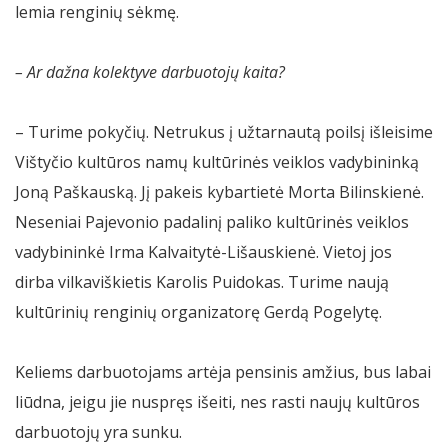
lemia renginių sėkmę.
– Ar dažna kolektyve darbuotojų kaita?
– Turime pokyčių. Netrukus į užtarnautą poilsį išleisime
Vištyčio kultūros namų kultūrinės veiklos vadybininką
Joną Paškauską. Jį pakeis kybartietė Morta Bilinskienė.
Neseniai Pajevonio padalinį paliko kultūrinės veiklos
vadybininkė Irma Kalvaitytė-Lišauskienė. Vietoj jos
dirba vilkaviškietis Karolis Puidokas. Turime naują
kultūrinių renginių organizatorę Gerdą Pogelytę.
Keliems darbuotojams artėja pensinis amžius, bus labai
liūdna, jeigu jie nuspręs išeiti, nes rasti naujų kultūros
darbuotojų yra sunku.