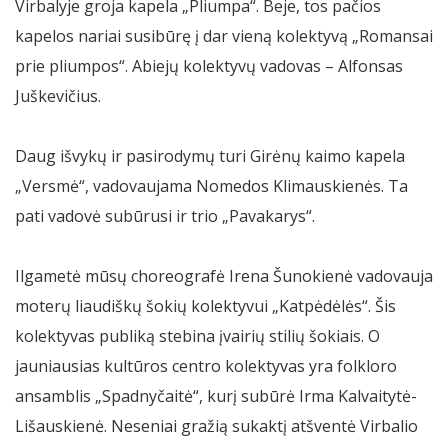
Virbalyje groja kapela „Pliumpa“. Beje, tos pačios
kapelos nariai susibūrę į dar vieną kolektyvą „Romansai
prie pliumpos“. Abiejų kolektyvų vadovas – Alfonsas
Juškevičius.
Daug išvykų ir pasirodymų turi Girėnų kaimo kapela
„Versmė“, vadovaujama Nomedos Klimauskienės. Ta
pati vadovė subūrusi ir trio „Pavakarys“.
Ilgametė mūsų choreografė Irena Šunokienė vadovauja
moterų liaudiškų šokių kolektyvui „Katpėdėlės“. Šis
kolektyvas publiką stebina įvairių stilių šokiais. O
jauniausias kultūros centro kolektyvas yra folkloro
ansamblis „Spadnyčaitė“, kurį subūrė Irma Kalvaitytė-
Lišauskienė. Neseniai gražią sukaktį atšventė Virbalio