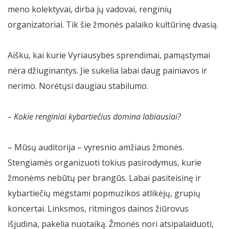
meno kolektyvai, dirba jų vadovai, renginių
organizatoriai. Tik šie žmonės palaiko kultūrinę dvasią.
Aišku, kai kurie Vyriausybės sprendimai, pamąstymai
nėra džiuginantys. Jie sukelia labai daug painiavos ir
nerimo. Norėtųsi daugiau stabilumo.
– Kokie renginiai kybartiečius domina labiausiai?
– Mūsų auditorija – vyresnio amžiaus žmonės.
Stengiamės organizuoti tokius pasirodymus, kurie
žmonėms nebūtų per brangūs. Labai pasiteisinę ir
kybartiečių mėgstami popmuzikos atlikėjų, grupių
koncertai. Linksmos, ritmingos dainos žiūrovus
išjudina, pakelia nuotaiką. Žmonės nori atsipalaiduoti,