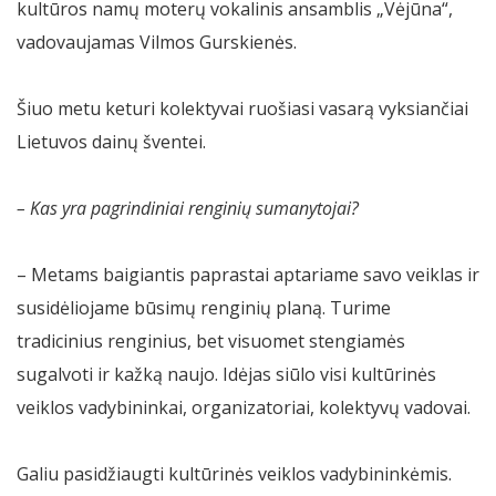
kultūros namų moterų vokalinis ansamblis „Vėjūna“,
vadovaujamas Vilmos Gurskienės.
Šiuo metu keturi kolektyvai ruošiasi vasarą vyksiančiai
Lietuvos dainų šventei.
– Kas yra pagrindiniai renginių sumanytojai?
– Metams baigiantis paprastai aptariame savo veiklas ir
susidėliojame būsimų renginių planą. Turime
tradicinius renginius, bet visuomet stengiamės
sugalvoti ir kažką naujo. Idėjas siūlo visi kultūrinės
veiklos vadybininkai, organizatoriai, kolektyvų vadovai.
Galiu pasidžiaugti kultūrinės veiklos vadybininkėmis.