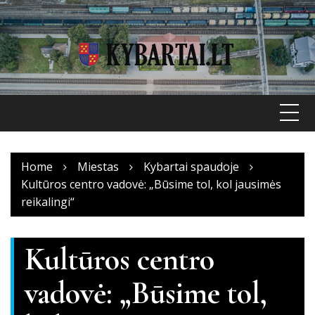
Skip
to
content
Home
Miestas
Kybartai spaudoje
Kultūros centro vadovė: „Būsime tol, kol jausimės
reikalingi“
Kultūros centro
vadovė: „Būsime tol,