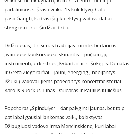
veiklose ne tik Kybartų kultūros centre, bet ir jo
padaliniuose. Iš viso veikia 15 kolektyvų. Galiu
pasidžiaugti, kad visi šių kolektyvų vadovai labai
stengiasi ir nuoširdžiai dirba.
Didžiausias, itin senas tradicijas turintis bei laurus
įvairiuose konkursuose skinantis – pučiamųjų
instrumentų orkestras „Kybartai“ ir jo šokėjos. Donatas
ir Greta Ziegoraičiai – jauni, energingi, nebijantys
iššūkių vadovai. Jiems padeda trys koncertmeisteriai –
Karolis Ruočkus, Linas Daubaras ir Paulius Kuliešius.
Popchoras „Spindulys“ – dar palyginti jaunas, bet taip
pat labai gausiai lankomas vaikų kolektyvas.
Džiaugiuosi vadove Irma Menčinskiene, kuri labai