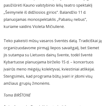
pasižiūrėti Kauno valstybinio lėlių teatro spektaklį
„Šeimynėlė iš didžiosios girios“. Balandžio 11 d.
planuojamas monospektaklis „Pabaisų nebus“,
kuriame vaidins Violeta Mičiulienė.
Teko pakeisti mūsų vasaros šventės datą. Tradiciškai ją
organizuodavome pirmąjį liepos savaitgalį, bet šiemet
jis sutampa su Lietuvos dainų švente, todėl šventė
Kybartuose planuojama birželio 15 d. – koncertuos
įvairūs meno mėgėjų kolektyvai, kviestiniai atlikėjai.
Stengsimės, kad programa būtų įvairi ir įdomi visų
amžiaus grupių žmonėms.
Toma BIRŠTONĖ