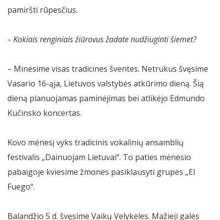
pamiršti rūpesčius.
– Kokiais renginiais žiūrovus žadate nudžiuginti šiemet?
– Minėsime visas tradicines šventes. Netrukus švęsime
Vasario 16-ąja, Lietuvos valstybės atkūrimo dieną. Šią
dieną planuojamas paminėjimas bei atlikėjo Edmundo
Kučinsko koncertas.
Kovo mėnesį vyks tradicinis vokalinių ansamblių
festivalis „Dainuojam Lietuvai“. To paties mėnesio
pabaigoje kviesime žmones pasiklausyti grupės „El
Fuego“.
Balandžio 5 d. švęsime Vaikų Velykėles. Mažieji galės