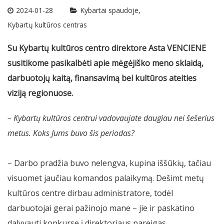
2024-01-28
Kybartai spaudoje
Kybartų kultūros centras
Su Kybartų kultūros centro direktore Asta VENCIENE
susitikome pasikalbėti apie mėgėjiško meno sklaidą,
darbuotojų kaitą, finansavimą bei kultūros ateities
viziją regionuose.
– Kybartų kultūros centrui vadovaujate daugiau nei šešerius
metus. Koks Jums buvo šis periodas?
– Darbo pradžia buvo nelengva, kupina iššūkių, tačiau
visuomet jaučiau komandos palaikymą. Dešimt metų
kultūros centre dirbau administratore, todėl
darbuotojai gerai pažinojo mane – jie ir paskatino
dalyvauti konkurse į direktoriaus pareigas.