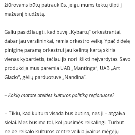
žiūrovams būtų patrauklūs, jeigu mums tektų tilpti į
mažesnį biudžetą.
Galiu pasidžiaugti, kad buvę „Kybartų“ orkestrantai,
dabar jau verslininkai, remia orkestro veiką. Ypač didelę
piniginę paramą orkestrui jau kelintą kartą skiria
vienas kybartietis, tačiau jis nori išlikti neįvardytas. Savo
produkcija mus paremia UAB „Mantinga“, UAB „Art
Glacio“, gėlių parduotuvė „Nandina“.
– Kokią matote ateities kultūros politiką regionuose?
– Tikiu, kad kultūra visada bus būtina, nes ji – atgaiva
sielai. Mes būsime tol, kol jausimės reikalingi. Turbūt
ne be reikalo kultūros centre veikia įvairūs mėgėjų