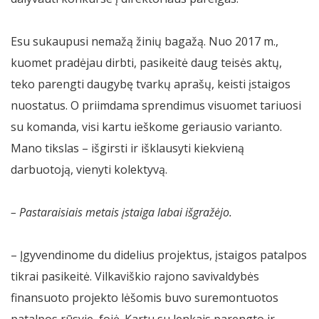
Esu sukaupusi nemažą žinių bagažą. Nuo 2017 m.,
kuomet pradėjau dirbti, pasikeitė daug teisės aktų,
teko parengti daugybę tvarkų aprašų, keisti įstaigos
nuostatus. O priimdama sprendimus visuomet tariuosi
su komanda, visi kartu ieškome geriausio varianto.
Mano tikslas – išgirsti ir išklausyti kiekvieną
darbuotoją, vienyti kolektyvą.
– Pastaraisiais metais įstaiga labai išgražėjo.
– Įgyvendinome du didelius projektus, įstaigos patalpos
tikrai pasikeitė. Vilkaviškio rajono savivaldybės
finansuoto projekto lėšomis buvo suremontuotos
patalpos rūsyje, fojė. Kartu su lenkais parengto ir