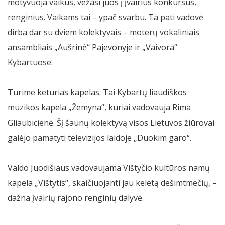
motyvuoja vaikus, vežasi juos į įvairius konkursus,
renginius. Vaikams tai – ypač svarbu. Ta pati vadovė
dirba dar su dviem kolektyvais – moterų vokaliniais
ansambliais „Aušrinė“ Pajevonyje ir „Vaivora“
Kybartuose.
Turime keturias kapelas. Tai Kybartų liaudiškos
muzikos kapela „Žemyna“, kuriai vadovauja Rima
Gliaubicienė. Šį šaunų kolektyvą visos Lietuvos žiūrovai
galėjo pamatyti televizijos laidoje „Duokim garo“.
Valdo Juodišiaus vadovaujama Vištyčio kultūros namų
kapela „Vištytis“, skaičiuojanti jau keletą dešimtmečių, –
dažna įvairių rajono renginių dalyvė.