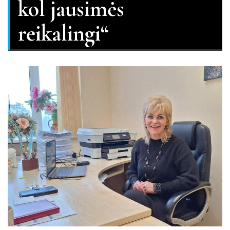
kol jausimės
reikalingi“