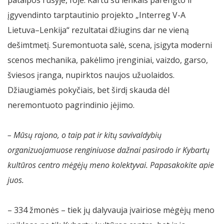
įgyvendinto tarptautinio projekto „Interreg V-A
Lietuva–Lenkija“ rezultatai džiugins dar ne vieną
dešimtmetį. Suremontuota salė, scena, įsigyta moderni
scenos mechanika, pakėlimo įrenginiai, vaizdo, garso,
šviesos įranga, nupirktos naujos užuolaidos.
Džiaugiamės pokyčiais, bet širdį skauda dėl
neremontuoto pagrindinio įėjimo.
– Mūsų rajono, o taip pat ir kitų savivaldybių
organizuojamuose renginiuose dažnai pasirodo ir Kybartų
kultūros centro mėgėjų meno kolektyvai. Papasakokite apie
juos.
– 334 žmonės – tiek jų dalyvauja įvairiose mėgėjų meno