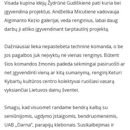
Visada kupina idėjų Žydrūnė Gudiškienė pati kuria bei
įgyvendina projektus. Andželika Micutienė vadovauja
Algimanto Kezio galerijai, veda renginius, labai daug
darbų ji atliko įgyvendinant tarptautinį projektą.
Dažniausiai lieka nepastebėta techninė komanda, o be
jos pagalbos juk neįvyktų nė vienas renginys. Būtent
šios komandos žmonės padeda sėkmingai pasiruošti ar
net įgyvendinti vieną ar kitą sumanymą, renginį.Keturi
Kybartų kultūros centro kolektyvai ruošiasi vasarą
vyksiančiai Lietuvos dainų šventei.
Smagu, kad visuomet randame bendrą kalbą su
seniūnijomis, ugdymo įstaigomis, bendruomenėmis,
UAB „Darna“, parapijų klebonais. Susikalbėjimas ir