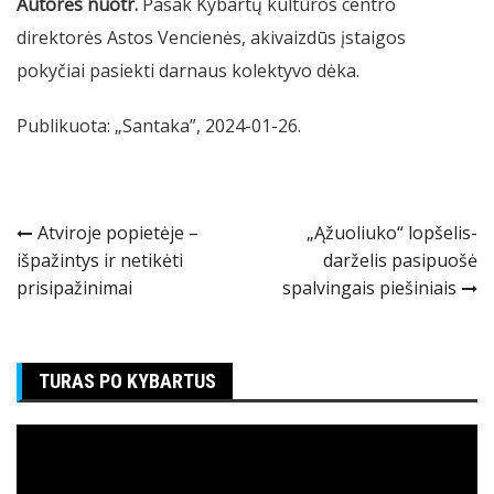
Autorės nuotr.
Pasak Kybartų kultūros centro
direktorės Astos Vencienės, akivaizdūs įstaigos
pokyčiai pasiekti darnaus kolektyvo dėka.
Publikuota: „Santaka”, 2024-01-26.
Navigacija
Atviroje popietėje –
„Ąžuoliuko“ lopšelis-
išpažintys ir netikėti
darželis pasipuošė
tarp
prisipažinimai
spalvingais piešiniais
įrašų
TURAS PO KYBARTUS
Video
grotuvas