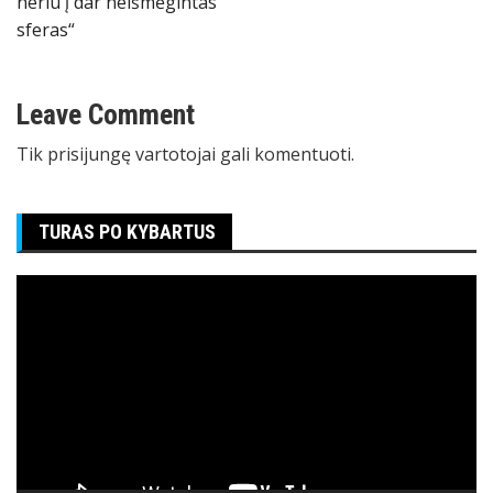
neriu į dar neišmėgintas
įrašų
sferas“
Leave Comment
Tik
prisijungę
vartotojai gali komentuoti.
TURAS PO KYBARTUS
Video
grotuvas