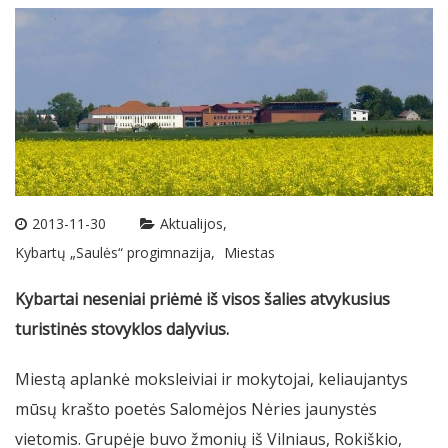
2013-11-30
Aktualijos
Kybartų „Saulės“ progimnazija
Miestas
Kybartai neseniai priėmė iš visos šalies atvykusius
turistinės stovyklos dalyvius.
Miestą aplankė moksleiviai ir mokytojai, keliaujantys
mūsų krašto poetės Salomėjos Nėries jaunystės
vietomis. Grupėje buvo žmonių iš Vilniaus, Rokiškio,