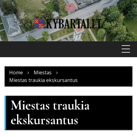
Skip
to
content
Home
Miestas
Miestas traukia ekskursantus
Miestas traukia
ekskursantus