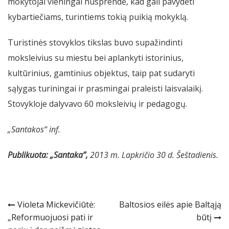
mokytojai vieningai nusprendė, kad gali pavydėti
kybartiečiams, turintiems tokią puikią mokyklą.
Turistinės stovyklos tikslas buvo supažindinti
moksleivius su miestu bei aplankyti istorinius,
kultūrinius, gamtinius objektus, taip pat sudaryti
sąlygas turiningai ir prasmingai praleisti laisvalaikį.
Stovykloje dalyvavo 60 moksleivių ir pedagogų.
„Santakos“ inf.
Publikuota: „Santaka”,
2013 m. Lapkričio 30 d. Šeštadienis.
Navigacija
Violeta Mickevičiūtė:
Baltosios eilės apie Baltąją
„Reformuojuosi pati ir
būtį
tarp