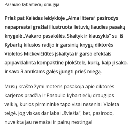
Pasaulio kybartiečių draugija
Prieš pat Kalėdas leidykloje „Alma littera“ pasirodys
nepaprastai gražiai iliustruota lietuvių liaudies pasakų
knygelė „Vakaro pasakėlės. Skaityk ir klausykis“ su iš
Kybartų kilusios radijo ir garsinių knygų diktorės
Violetos Mickevičiūtės įskaityta ir garso efektais
apipavidalinta kompaktine plokštele, kurią, kaip ji sako,
ir savo 3 anūkams galės įjungti prieš miegą.
Mūsų krašto žymi moteris pasakoja apie diktorės
karjeros pradžią ir Pasaulio kybartiečių draugijos
veiklą, kurios pirmininke tapo visai neseniai. Violeta
teigė, jog viskas dar labai „šviežia“, bet, pasirodo,
nuveikta jau nemažai ir palnų nestinga!