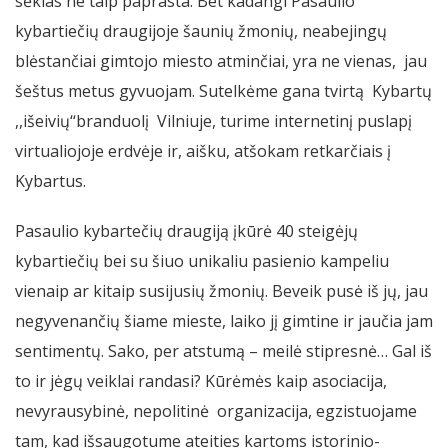
sėklas ne taip paprasta. Bet kadangi Pasaulio
kybartiečių draugijoje šaunių žmonių, neabejingų
blėstančiai gimtojo miesto atminčiai, yra ne vienas, jau
šeštus metus gyvuojam. Sutelkėme gana tvirtą Kybartų
,,išeivių‘‘branduolį Vilniuje, turime internetinį puslapį
virtualiojoje erdvėje ir, aišku, atšokam retkarčiais į
Kybartus.
Pasaulio kybartečių draugiją įkūrė 40 steigėjų
kybartiečių bei su šiuo unikaliu pasienio kampeliu
vienaip ar kitaip susijusių žmonių. Beveik pusė iš jų, jau
negyvenančių šiame mieste, laiko jį gimtine ir jaučia jam
sentimentų. Sako, per atstumą – meilė stipresnė… Gal iš
to ir jėgų veiklai randasi? Kūrėmės kaip asociacija,
nevyrausybinė, nepolitinė organizacija, egzistuojame
tam, kad išsaugotume ateities kartoms istorinio-