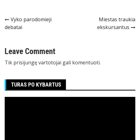
Navigacija
Vyko parodomieji
Miestas traukia
debatai
ekskursantus
tarp
įrašų
Leave Comment
Tik
prisijungę
vartotojai gali komentuoti.
TURAS PO KYBARTUS
Video
grotuvas