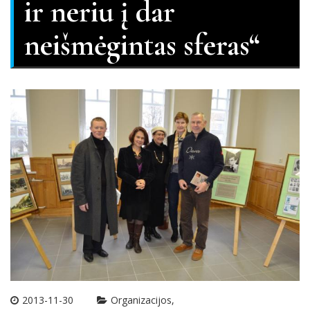
ir neriu į dar
neišmėgintas sferas“
2013-11-30
Organizacijos