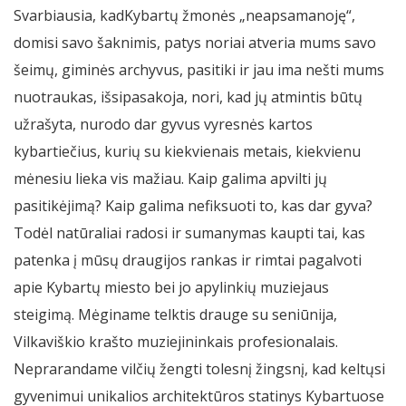
Svarbiausia, kadKybartų žmonės „neapsamanoję“,
domisi savo šaknimis, patys noriai atveria mums savo
šeimų, giminės archyvus, pasitiki ir jau ima nešti mums
nuotraukas, išsipasakoja, nori, kad jų atmintis būtų
užrašyta, nurodo dar gyvus vyresnės kartos
kybartiečius, kurių su kiekvienais metais, kiekvienu
mėnesiu lieka vis mažiau. Kaip galima apvilti jų
pasitikėjimą? Kaip galima nefiksuoti to, kas dar gyva?
Todėl natūraliai radosi ir sumanymas kaupti tai, kas
patenka į mūsų draugijos rankas ir rimtai pagalvoti
apie Kybartų miesto bei jo apylinkių muziejaus
steigimą. Mėginame telktis drauge su seniūnija,
Vilkaviškio krašto muziejininkais profesionalais.
Neprarandame vilčių žengti tolesnį žingsnį, kad keltųsi
gyvenimui unikalios architektūros statinys Kybartuose