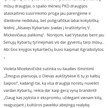
mūsų draugijai, o spalio mėnesį PKD draugijos
ataskaitinio susirinkimo proga jau parengėme ir
išleidome nediduką, bet poligrafiškai labai kokybišką
leidinį: „Alsavęs Kybartais: įvadas į kraštotyrinį V.
Mickevičiaus palikimą“. Norėjom, kad Vytautas bent jau
Senųjų Kybartų tyrinėjimais vis dar gyventų tarp mūsų…
Abi šios knygos kybartiečių buvo kaipmat išgraibstytos.
„
Violeta Micekevičiūtė sutinka su liaudies išmintimi:
„Žmogus planuoja, o Dievas aukštybėse iš tų jo kalbų
šaiposi“, kadangi tai, ką visa draugija norėtų nuveikti
vardan Kybartų, reikia dar kaip gerą vyną brandinti!
„Daug kas įvyksta ir ekspromtu, uždegant vienam kitą,
reaguojant į kultūros paveldui abejingą realybę.