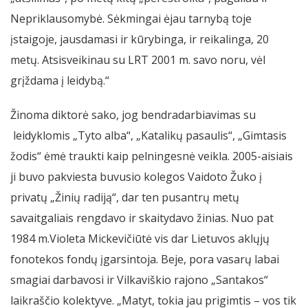
Nepriklausomybė. Sėkmingai ėjau tarnybą toje
įstaigoje, jausdamasi ir kūrybinga, ir reikalinga, 20
metų. Atsisveikinau su LRT 2001 m. savo noru, vėl
grįždama į leidybą.“
Žinoma diktorė sako, jog bendradarbiavimas su
leidyklomis „Tyto alba“, „Katalikų pasaulis“, „Gimtasis
žodis“ ėmė traukti kaip pelningesnė veikla. 2005-aisiais
ji buvo pakviesta buvusio kolegos Vaidoto Žuko į
privatų „Žinių radiją“, dar ten pusantrų metų
savaitgaliais rengdavo ir skaitydavo žinias. Nuo pat
1984 m.Violeta Mickevičiūtė vis dar Lietuvos aklųjų
fonotekos fondų įgarsintoja. Beje, pora vasarų labai
smagiai darbavosi ir Vilkaviškio rajono „Santakos“
laikraščio kolektyve. „Matyt, tokia jau prigimtis – vos tik