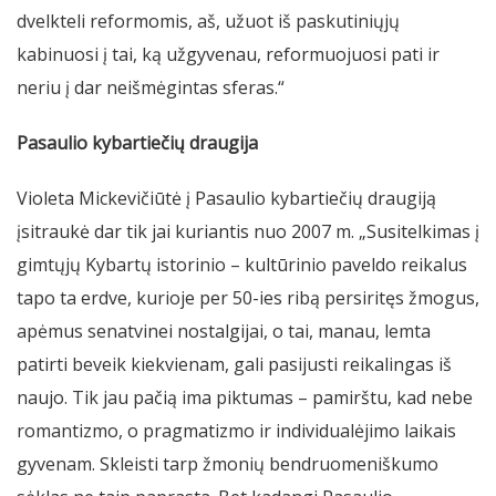
dvelkteli reformomis, aš, užuot iš paskutiniųjų
kabinuosi į tai, ką užgyvenau, reformuojuosi pati ir
neriu į dar neišmėgintas sferas.“
Pasaulio kybartiečių draugija
Violeta Mickevičiūtė į Pasaulio kybartiečių draugiją
įsitraukė dar tik jai kuriantis nuo 2007 m. „Susitelkimas į
gimtųjų Kybartų istorinio – kultūrinio paveldo reikalus
tapo ta erdve, kurioje per 50-ies ribą persiritęs žmogus,
apėmus senatvinei nostalgijai, o tai, manau, lemta
patirti beveik kiekvienam, gali pasijusti reikalingas iš
naujo. Tik jau pačią ima piktumas – pamirštu, kad nebe
romantizmo, o pragmatizmo ir individualėjimo laikais
gyvenam. Skleisti tarp žmonių bendruomeniškumo