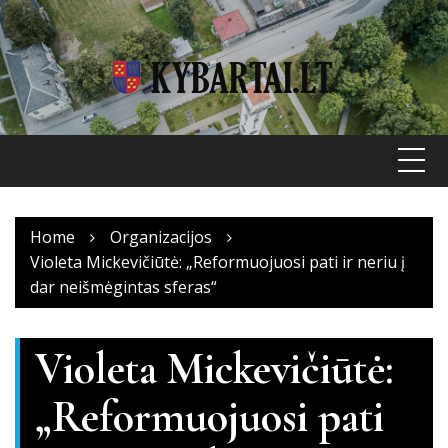
Skip
to
content
Home
Organizacijos
Violeta Mickevičiūtė: „Reformuojuosi pati ir neriu į
dar neišmėgintas sferas“
Violeta Mickevičiūtė:
„Reformuojuosi pati