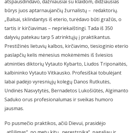
atspausdindavo, dažniausiai su klaidom, didžiausias
būrys juos aptarnaujančių žurnalistų – redaktorių.
„Balsai, sklindantys iš eterio, turėdavo būti gražūs, o
tartis ir kirčiavimas – nepriekaištingi. Tada iš 350
dalyvių patekau tarp 5 atrinktųjų į praktikantus.
Prestižinės lietuvių kalbos, kirčiavimo, tiesioginio eterio
paslapčių kelis mėnesius mokėmėmės iš šviesios
atminties diktorių Vytauto Kybarto, Liudos Triponaitės,
kalbininko Vytauto Vitkausko. Profesiškai tobulėjant
labai padėjo vyresniųjų kolegų Danos Rutkutės,
Undinės Nasvytytės, Bernadetos Lukošiūtės, Algimanto
Saduko orus profesionalumas ir sveikas humoro
jausmas.
Po pusmečio praktikos, ačiū Dievui, prasidėjo
„atšilimas“, po metų kitų „perestroika“, pagaliau ir