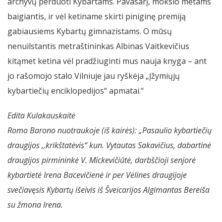
archyvų perduoti Kybartams. Pavasarį, mokslo metams
baigiantis, ir vėl ketiname skirti piniginę premiją
gabiausiems Kybartų gimnazistams. O mūsų
nenuilstantis metraštininkas Albinas Vaitkevičius
kitąmet ketina vėl pradžiuginti mus nauja knyga – ant
jo rašomojo stalo Vilniuje jau ryškėja „Įžymiųjų
kybartiečių enciklopedijos“ apmatai.“
Edita Kulakauskaitė
Romo Barono nuotraukoje (iš kairės): „Pasaulio kybartiečių
draugijos ,,krikštatėvis“ kun. Vytautas Sakavičius, dabartinė
draugijos pirmininkė V. Mickevičiūtė, darbščioji senjorė
kybartietė Irena Bacevičienė ir per Vėlines draugijoje
svečiavęsis Kybartų išeivis iš Šveicarijos Algimantas Bereiša
su žmona Irena.