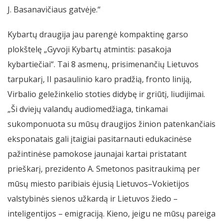
J. Basanavičiaus gatvėje.“
Kybartų draugija jau parengė kompaktinę garso
plokštelę „Gyvoji Kybartų atmintis: pasakoja
kybartiečiai“. Tai 8 asmenų, prisimenančių Lietuvos
tarpukarį, II pasaulinio karo pradžią, fronto liniją,
Virbalio geležinkelio stoties didybę ir griūtį, liudijimai.
„Ši dviejų valandų audiomedžiaga, tinkamai
sukomponuota su mūsų draugijos žinion patenkančiais
eksponatais gali įtaigiai pasitarnauti edukacinėse
pažintinėse pamokose jaunajai kartai pristatant
prieškarį, prezidento A. Smetonos pasitraukimą per
mūsų miesto paribiais ėjusią Lietuvos–Vokietijos
valstybinės sienos užkardą ir Lietuvos žiedo –
inteligentijos – emigraciją. Kieno, jeigu ne mūsų pareiga