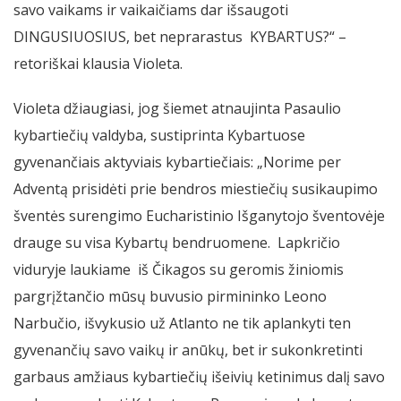
savo vaikams ir vaikaičiams dar išsaugoti
DINGUSIUOSIUS, bet neprarastus KYBARTUS?“ –
retoriškai klausia Violeta.
Violeta džiaugiasi, jog šiemet atnaujinta Pasaulio
kybartiečių valdyba, sustiprinta Kybartuose
gyvenančiais aktyviais kybartiečiais: „Norime per
Adventą prisidėti prie bendros miestiečių susikaupimo
šventės surengimo Eucharistinio Išganytojo šventovėje
drauge su visa Kybartų bendruomene. Lapkričio
viduryje laukiame iš Čikagos su geromis žiniomis
pargrįžtančio mūsų buvusio pirmininko Leono
Narbučio, išvykusio už Atlanto ne tik aplankyti ten
gyvenančių savo vaikų ir anūkų, bet ir sukonkretinti
garbaus amžiaus kybartiečių išeivių ketinimus dalį savo