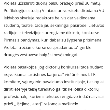
Violeta užsidirbti duoną balsu pradėjo prieš 30 metų.
Po filologijos studijų Vilniaus universitete dirbdama VU
leidybos skyriuje redaktore bei vis dar vaidindama
studentų teatre, tada jau sėkmingai pasirodė Lietuvos
radijuje ir televizijoje surengtame diktorių konkurse.
Pirmasis bandymas, kurį dabar su šypsena prisimena
Violeta, trečiame kurse su „pradainuota“ gerkle
draugės vestuvėse baigėsi nesėkmingai.
Violeta pasakojoa, jog diktorių konkursai tada būdavo
neįveikiama ,,artistinės karjeros“ viršūnė, nes LTR
komitete, sąjunginio pavaldumo institucijoje, tiesiogiai
dirbti eteryje teisę turėdavo gal tik keliolika diktorių
profesionalų, kuriems tekstus rengdavo ir dažnai visai
prieš ,„išėjimą į eterį“ rašomąja mašinėle