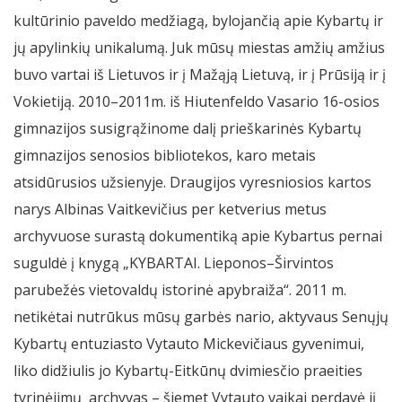
kultūrinio paveldo medžiagą, bylojančią apie Kybartų ir
jų apylinkių unikalumą. Juk mūsų miestas amžių amžius
buvo vartai iš Lietuvos ir į Mažąją Lietuvą, ir į Prūsiją ir į
Vokietiją. 2010–2011m. iš Hiutenfeldo Vasario 16-osios
gimnazijos susigrąžinome dalį prieškarinės Kybartų
gimnazijos senosios bibliotekos, karo metais
atsidūrusios užsienyje. Draugijos vyresniosios kartos
narys Albinas Vaitkevičius per ketverius metus
archyvuose surastą dokumentiką apie Kybartus pernai
suguldė į knygą „KYBARTAI. Lieponos–Širvintos
parubežės vietovaldų istorinė apybraiža“. 2011 m.
netikėtai nutrūkus mūsų garbės nario, aktyvaus Senųjų
Kybartų entuziasto Vytauto Mickevičiaus gyvenimui,
liko didžiulis jo Kybartų-Eitkūnų dvimiesčio praeities
tyrinėjimų archyvas – šiemet Vytauto vaikai perdavė jį