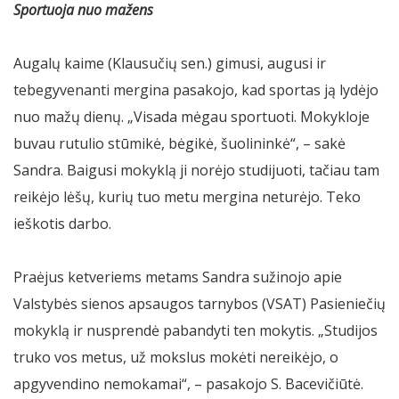
Sportuoja nuo mažens
Augalų kaime (Klausučių sen.) gimusi, augusi ir
tebegyvenanti mergina pasakojo, kad sportas ją lydėjo
nuo mažų dienų. „Visada mėgau sportuoti. Mokykloje
buvau rutulio stūmikė, bėgikė, šuolininkė“, – sakė
Sandra. Baigusi mokyklą ji norėjo studijuoti, tačiau tam
reikėjo lėšų, kurių tuo metu mergina neturėjo. Teko
ieškotis darbo.
Praėjus ketveriems metams Sandra sužinojo apie
Valstybės sienos apsaugos tarnybos (VSAT) Pasieniečių
mokyklą ir nusprendė pabandyti ten mokytis. „Studijos
truko vos metus, už mokslus mokėti nereikėjo, o
apgyvendino nemokamai“, – pasakojo S. Bacevičiūtė.