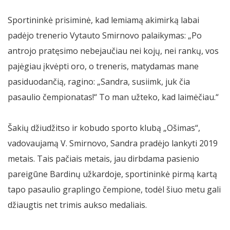
Sportininkė prisiminė, kad lemiamą akimirką labai
padėjo trenerio Vytauto Smirnovo palaikymas: „Po
antrojo pratęsimo nebejaučiau nei kojų, nei rankų, vos
pajėgiau įkvėpti oro, o treneris, matydamas mane
pasiduodančią, ragino: „Sandra, susiimk, juk čia
pasaulio čempionatas!“ To man užteko, kad laimėčiau.“
Šakių džiudžitso ir kobudo sporto klubą „Ošimas“,
vadovaujamą V. Smirnovo, Sandra pradėjo lankyti 2019
metais. Tais pačiais metais, jau dirbdama pasienio
pareigūne Bardinų užkardoje, sportininkė pirmą kartą
tapo pasaulio graplingo čempione, todėl šiuo metu gali
džiaugtis net trimis aukso medaliais.