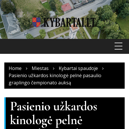
Skip
to
content
Home
Miestas
Kybartai spaudoje
Pasienio užkardos kinologė pelnė pasaulio
graplingo čempionato auksą
Pasienio užkardos
kinologė pelnė