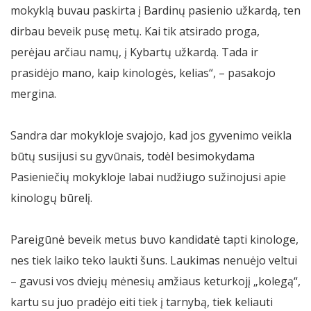
mokyklą buvau paskirta į Bardinų pasienio užkardą, ten
dirbau beveik pusę metų. Kai tik atsirado proga,
perėjau arčiau namų, į Kybartų užkardą. Tada ir
prasidėjo mano, kaip kinologės, kelias“, – pasakojo
mergina.
Sandra dar mokykloje svajojo, kad jos gyvenimo veikla
būtų susijusi su gyvūnais, todėl besimokydama
Pasieniečių mokykloje labai nudžiugo sužinojusi apie
kinologų būrelį.
Pareigūnė beveik metus buvo kandidatė tapti kinologe,
nes tiek laiko teko laukti šuns. Laukimas nenuėjo veltui
– gavusi vos dviejų mėnesių amžiaus keturkojį „kolegą“,
kartu su juo pradėjo eiti tiek į tarnybą, tiek keliauti