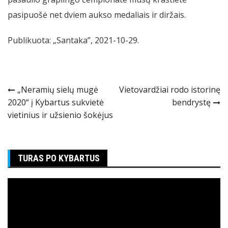
pasipuošė net dviem aukso medaliais ir diržais.
Publikuota: „Santaka”, 2021-10-29.
Navigacija
„Neramių sielų mugė
Vietovardžiai rodo istorinę
2020“ į Kybartus sukvietė
bendrystę
tarp
vietinius ir užsienio šokėjus
įrašų
TURAS PO KYBARTUS
Video
grotuvas