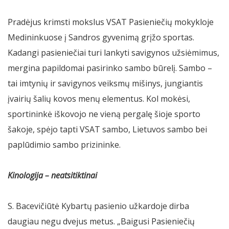
Pradėjus krimsti mokslus VSAT Pasieniečių mokykloje
Medininkuose į Sandros gyvenimą grįžo sportas.
Kadangi pasieniečiai turi lankyti savigynos užsiėmimus,
mergina papildomai pasirinko sambo būrelį. Sambo –
tai imtynių ir savigynos veiksmų mišinys, jungiantis
įvairių šalių kovos menų elementus. Kol mokėsi,
sportininkė iškovojo ne vieną pergalę šioje sporto
šakoje, spėjo tapti VSAT sambo, Lietuvos sambo bei
paplūdimio sambo prizininke.
Kinologija – neatsitiktinai
S. Bacevičiūtė Kybartų pasienio užkardoje dirba
daugiau negu dvejus metus. „Baigusi Pasieniečių