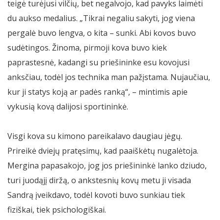
teigė turėjusi vilčių, bet negalvojo, kad pavyks laimėti
du aukso medalius. „Tikrai negaliu sakyti, jog viena
pergalė buvo lengva, o kita – sunki. Abi kovos buvo
sudėtingos. Žinoma, pirmoji kova buvo kiek
paprastesnė, kadangi su priešininke esu kovojusi
anksčiau, todėl jos technika man pažįstama. Nujaučiau,
kur ji statys koją ar padės ranką“, – mintimis apie
vykusią kovą dalijosi sportininkė.
Visgi kova su kimono pareikalavo daugiau jėgų.
Prireikė dviejų pratęsimų, kad paaiškėtų nugalėtoja.
Mergina papasakojo, jog jos priešininkė lanko dziudo,
turi juodąjį diržą, o ankstesnių kovų metu ji visada
Sandrą įveikdavo, todėl kovoti buvo sunkiau tiek
fiziškai, tiek psichologiškai.