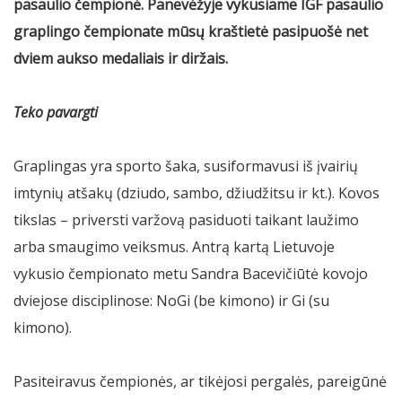
pasaulio čempionė. Panevėžyje vykusiame IGF pasaulio
graplingo čempionate mūsų kraštietė pasipuošė net
dviem aukso medaliais ir diržais.
Teko pavargti
Graplingas yra sporto šaka, susiformavusi iš įvairių
imtynių atšakų (dziudo, sambo, džiudžitsu ir kt.). Kovos
tikslas – priversti varžovą pasiduoti taikant laužimo
arba smaugimo veiksmus. Antrą kartą Lietuvoje
vykusio čempionato metu Sandra Bacevičiūtė kovojo
dviejose disciplinose: NoGi (be kimono) ir Gi (su
kimono).
Pasiteiravus čempionės, ar tikėjosi pergalės, pareigūnė