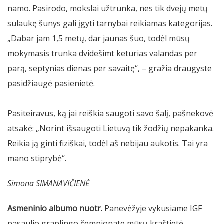
namo. Pasirodo, mokslai užtrunka, nes tik dvejų metų
sulaukę šunys gali įgyti tarnybai reikiamas kategorijas.
„Dabar jam 1,5 metų, dar jaunas šuo, todėl mūsų
mokymasis trunka dvidešimt keturias valandas per
parą, septynias dienas per savaitę“, – gražia draugyste
pasidžiaugė pasienietė.
Pasiteiravus, ką jai reiškia saugoti savo šalį, pašnekovė
atsakė: „Norint išsaugoti Lietuvą tik žodžių nepakanka.
Reikia ją ginti fiziškai, todėl aš nebijau aukotis. Tai yra
mano stiprybė“.
Simona SIMANAVIČIENĖ
Asmeninio albumo nuotr.
Panevėžyje vykusiame IGF
pasaulio graplingo čempionate mūsų kraštietė