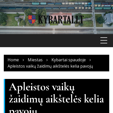
Skip
to
content
Home
Miestas
Kybartai spaudoje
Apleistos vaikų žaidimų aikštelės kelia pavojų
Apleistos vaikų
žaidimų aikštelės kelia
pavojų