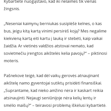
Kybartietė nuogąstavo, kad iki nelaimės tik vienas
žingsnis.
„Neseniai kaimynų berniukas susiplėšė kelnes, o kas
bus, jeigu kitą kartą vinimi persirėš koją? Mes negalime
kiekvieną kartą eiti kartu į lauką ir stebėti, kaip vaikai
žaidžia. Ar vietinės valdžios atstovai nemato, kad
sovietmečiu įrengtos aikštelės kelia pavojų?“ – piktinosi
moteris.
Pašnekovė teigė, kad dėl vaikų gerovės atnaujinant
aikštelę namo gyventojai sutiktų prisidėti finansiškai.
„Suprantame, kad nieko amžino nėra ir kaskart reikia
atsinaujinti. Nejaugi seniūnijoje nėra kelių lentų ir
smėlio maišų?“ – teiravosi problemą iškėlusi kybartietė.