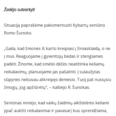
Žadėjo sutvarkyti
Situaciją paprašėme pakomentuoti Kybartų seniūno
Romo Šunoko.
„Gaila, kad žmonės iš karto kreipiasi į žiniasklaidą, o ne
į mus. Reaguojame į gyventojų bėdas ir stengiamės
padėti. Žinome, kad smėlio dėžės neatitinka keliamų
reikalavimų, planuojame jas pašalinti. Į sulaužytas
sūpynes nebuvau atkreipęs dėmesio. Tuoj pat nusiųsiu
žmogų, jog apžiūrėtų“, – kalbėjo R. Šunokas.
Seniūnas minėjo, kad vaikų žaidimų aikštelėms keliami
ypač aukšti reikalavimai ir pavasarį bus sprendžiama,