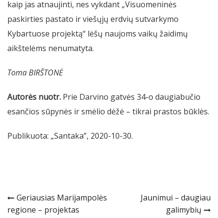
kaip jas atnaujinti, nes vykdant „Visuomeninės
paskirties pastato ir viešųjų erdvių sutvarkymo
Kybartuose projektą“ lėšų naujoms vaikų žaidimų
aikštelėms nenumatyta.
Toma BIRŠTONĖ
Autorės nuotr.
Prie Darvino gatvės 34-o daugiabučio
esančios sūpynės ir smėlio dėžė – tikrai prastos būklės.
Publikuota: „Santaka”, 2020-10-30.
Navigacija
Geriausias Marijampolės
Jaunimui – daugiau
regione – projektas
galimybių