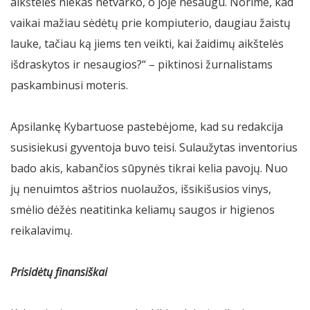
aikštelės niekas netvarko, o joje nesaugu. Norime, kad
vaikai mažiau sėdėtų prie kompiuterio, daugiau žaistų
lauke, tačiau ką jiems ten veikti, kai žaidimų aikštelės
išdraskytos ir nesaugios?“ – piktinosi žurnalistams
paskambinusi moteris.
Apsilankę Kybartuose pastebėjome, kad su redakcija
susisiekusi gyventoja buvo teisi. Sulaužytas inventorius
bado akis, kabančios sūpynės tikrai kelia pavojų. Nuo
jų nenuimtos aštrios nuolaužos, išsikišusios vinys,
smėlio dėžės neatitinka keliamų saugos ir higienos
reikalavimų.
Prisidėtų finansiškai