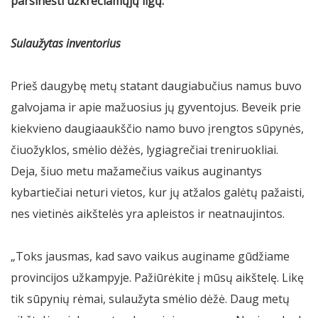
parsinešti užkrečiamųjų ligų.
Sulaužytas inventorius
Prieš daugybę metų statant daugiabučius namus buvo
galvojama ir apie mažuosius jų gyventojus. Beveik prie
kiekvieno daugiaaukščio namo buvo įrengtos sūpynės,
čiuožyklos, smėlio dėžės, lygiagrečiai treniruokliai.
Deja, šiuo metu mažamečius vaikus auginantys
kybartiečiai neturi vietos, kur jų atžalos galėtų pažaisti,
nes vietinės aikštelės yra apleistos ir neatnaujintos.
„Toks jausmas, kad savo vaikus auginame gūdžiame
provincijos užkampyje. Pažiūrėkite į mūsų aikštelę. Likę
tik sūpynių rėmai, sulaužyta smėlio dėžė. Daug metų