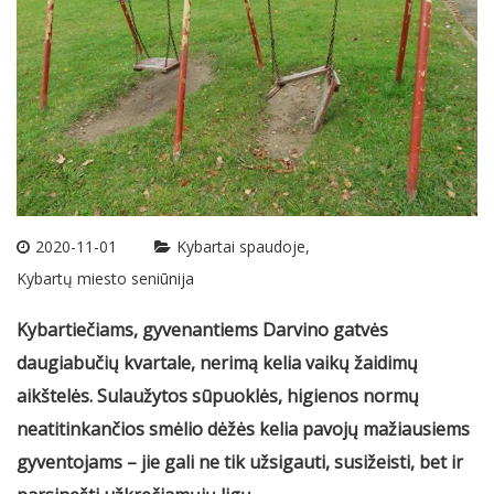
2020-11-01
Kybartai spaudoje
Kybartų miesto seniūnija
Kybartiečiams, gyvenantiems Darvino gatvės
daugiabučių kvartale, nerimą kelia vaikų žaidimų
aikštelės. Sulaužytos sūpuoklės, higienos normų
neatitinkančios smėlio dėžės kelia pavojų mažiausiems
gyventojams – jie gali ne tik užsigauti, susižeisti, bet ir