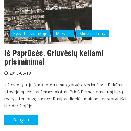
Kybartai spaudoje
Miestas
Miesto istorija
Iš Paprūsės. Griuvėsių keliami
prisiminimai
2013-06-18
Už dviejų trijų šimtų metrų nuo gatvės, vedančios į Eitkūnus,
stovėjo apleistos žemės plotas. Prieš Pirmąjį pasaulinį karą,
matyt, ten buvę carinės Rusijos didelės muitinės pastatai. Kai
kur dar žiojėjo
Daugiau