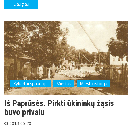
Daugiau
Kybartai spaudoje
Miestas
Miesto istorija
Iš Paprūsės. Pirkti ūkininkų žąsis
buvo privalu
2013-05-20