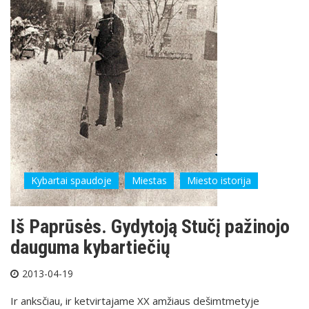
Kybartai spaudoje
Miestas
Miesto istorija
Iš Paprūsės. Gydytoją Stučį pažinojo
dauguma kybartiečių
2013-04-19
Ir anksčiau, ir ketvirtajame XX amžiaus dešimtmetyje