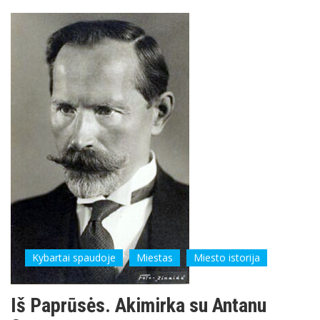
Kybartai spaudoje
Miestas
Miesto istorija
Iš Paprūsės. Akimirka su Antanu