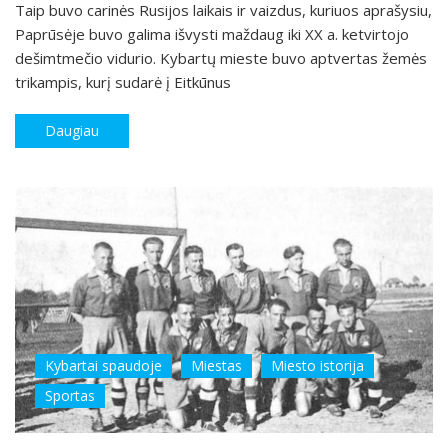
Taip buvo carinės Rusijos laikais ir vaizdus, kuriuos aprašysiu,
Paprūsėje buvo galima išvysti maždaug iki XX a. ketvirtojo
dešimtmečio vidurio. Kybartų mieste buvo aptvertas žemės
trikampis, kurį sudarė į Eitkūnus
Daugiau
Kybartai spaudoje
Miestas
Miesto istorija
Sportas