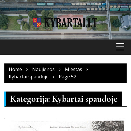
Skip
to
content
Home
Naujienos
Miestas
Kybartai spaudoje
Page 52
Kategorija:
Kybartai spaudoje