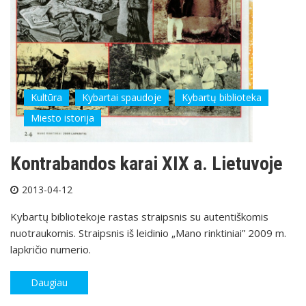
Kultūra
Kybartai spaudoje
Kybartų biblioteka
Miesto istorija
Kontrabandos karai XIX a. Lietuvoje
2013-04-12
Kybartų bibliotekoje rastas straipsnis su autentiškomis
nuotraukomis. Straipsnis iš leidinio „Mano rinktiniai” 2009 m.
lapkričio numerio.
Daugiau