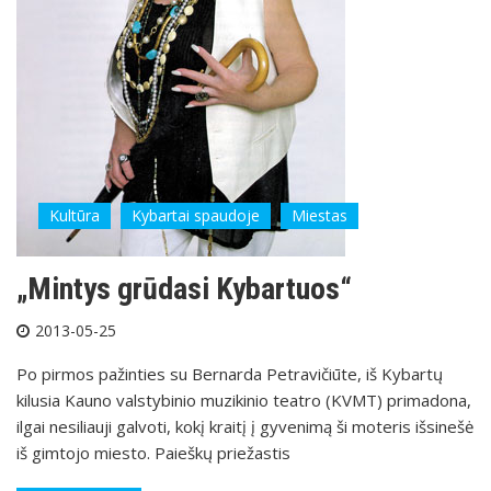
Kultūra
Kybartai spaudoje
Miestas
„Mintys grūdasi Kybartuos“
2013-05-25
Po pirmos pažinties su Bernarda Petravičiūte, iš Kybartų
kilusia Kauno valstybinio muzikinio teatro (KVMT) primadona,
ilgai nesiliauji galvoti, kokį kraitį į gyvenimą ši moteris išsinešė
iš gimtojo miesto. Paieškų priežastis