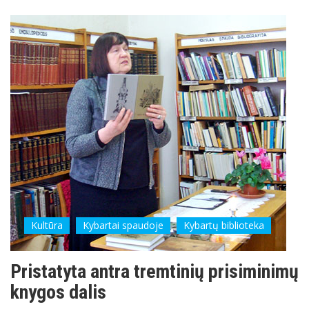
Kultūra
Kybartai spaudoje
Kybartų biblioteka
Pristatyta antra tremtinių prisiminimų
knygos dalis