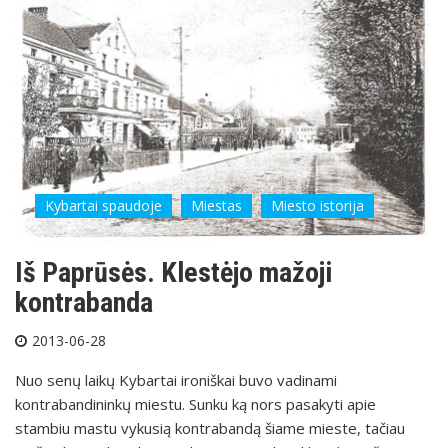
Kybartai spaudoje
Miestas
Miesto istorija
Iš Paprūsės. Klestėjo mažoji
kontrabanda
2013-06-28
Nuo senų laikų Kybartai ironiškai buvo vadinami
kontrabandininkų miestu. Sunku ką nors pasakyti apie
stambiu mastu vykusią kontrabandą šiame mieste, tačiau