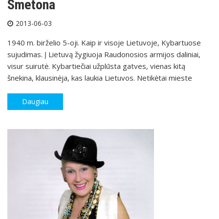
Smetona
2013-06-03
1940 m. birželio 5-oji. Kaip ir visoje Lietuvoje, Kybartuose
sujudimas. Į Lietuvą žygiuoja Raudonosios armijos daliniai,
visur suirutė. Kybartiečiai užplūsta gatves, vienas kitą
šnekina, klausinėja, kas laukia Lietuvos. Netikėtai mieste
Daugiau