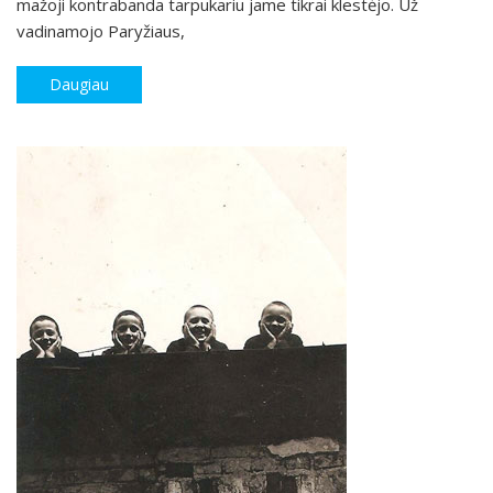
mažoji kontrabanda tarpukariu jame tikrai klestėjo. Už
vadinamojo Paryžiaus,
Daugiau