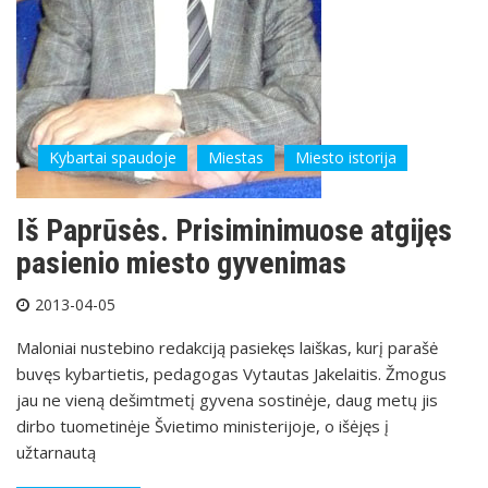
Kybartai spaudoje
Miestas
Miesto istorija
Iš Paprūsės. Prisiminimuose atgijęs
pasienio miesto gyvenimas
2013-04-05
Maloniai nustebino redakciją pasiekęs laiškas, kurį parašė
buvęs kybartietis, pedagogas Vytautas Jakelaitis. Žmogus
jau ne vieną dešimtmetį gyvena sostinėje, daug metų jis
dirbo tuometinėje Švietimo ministerijoje, o išėjęs į
užtarnautą