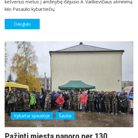
ketverius metus į amžinybę išėjusio A. Vaitkevičiaus atminimą
kilo Pasaulio kybartiečių
Daugiau
Kybartai spaudoje
Šauliai
Pažinti miestą panoro per 130