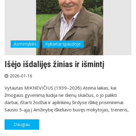
Asmenybės
Kybartai spaudoje
Išėjo išdalijęs žinias ir išmintį
2026-01-16
Vytautas MIKNEVIČIUS (1939–2026) Ateina laikas, kai
žmogaus gyvenimą liudija ne dienų skaičius, o jo palikti
darbai, ištarti žodžiai ir aplinkinių širdyse išlikę prisiminimai.
Sausio 5-ąją į Amžinybę iškeliavo buvęs mokytojas, treneris,
Daugiau