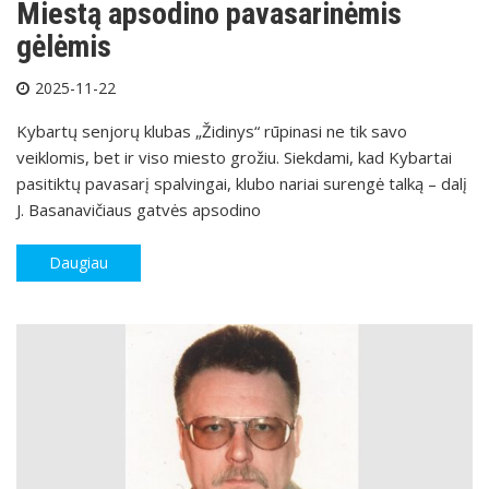
Miestą apsodino pavasarinėmis
gėlėmis
2025-11-22
Kybartų senjorų klubas „Židinys“ rūpinasi ne tik savo
veiklomis, bet ir viso miesto grožiu. Siekdami, kad Kybartai
pasitiktų pavasarį spalvingai, klubo nariai surengė talką – dalį
J. Basanavičiaus gatvės apsodino
Daugiau