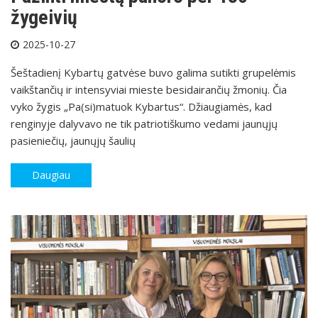
žygeivių
2025-10-27
Šeštadienį Kybartų gatvėse buvo galima sutikti grupelėmis
vaikštančių ir intensyviai mieste besidairančių žmonių. Čia
vyko žygis „Pa(si)matuok Kybartus“. Džiaugiamės, kad
renginyje dalyvavo ne tik patriotiškumo vedami jaunųjų
pasieniečių, jaunųjų šaulių
Daugiau