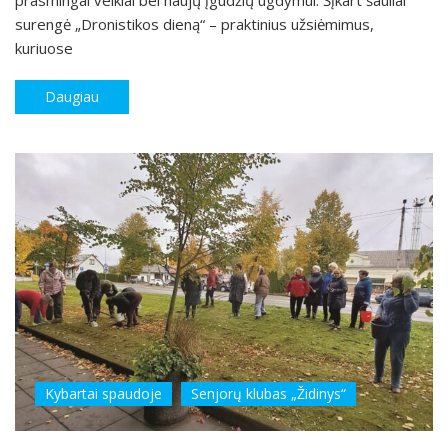
surengė „Dronistikos dieną“ – praktinius užsiėmimus,
kuriuose
Daugiau
Kybartai spaudoje
Senjorų klubas „Židinys“