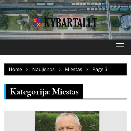
Skip
to
content
Home
Naujienos
Miestas
Page 3
Kategorija:
Miestas