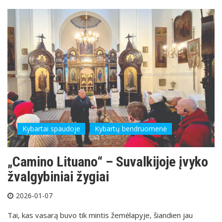
Kybartai spaudoje
Kybartų bendruomenė
„Camino Lituano“ – Suvalkijoje įvyko
žvalgybiniai žygiai
2026-01-07
Tai, kas vasarą buvo tik mintis žemėlapyje, šiandien jau