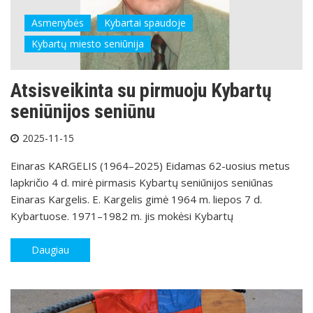
Asmenybės
Kybartai spaudoje
Kybartų miesto seniūnija
Atsisveikinta su pirmuoju Kybartų
seniūnijos seniūnu
2025-11-15
Einaras KARGELIS (1964–2025) Eidamas 62-uosius metus
lapkričio 4 d. mirė pirmasis Kybartų seniūnijos seniūnas
Einaras Kargelis. E. Kargelis gimė 1964 m. liepos 7 d.
Kybartuose. 1971–1982 m. jis mokėsi Kybartų
Daugiau