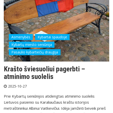
Asmenybės
Kybartai spaudoje
Kybartų miesto seniūnija
Pasaulio kybartiečių draugija
Krašto šviesuoliui pagerbti –
atminimo suolelis
2025-10-27
Prie Kybartų seniūnijos atidengtas atminimo suolelis
Lietuvos pasienio su Karaliaučiaus kraštu istorijos
metraštininkui Albinui Vaitkevičiui. Idėja įamžinti beveik prieš