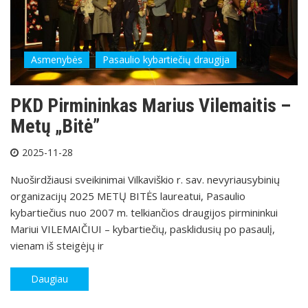
Asmenybės
Pasaulio kybartiečių draugija
PKD Pirmininkas Marius Vilemaitis –
Metų „Bitė”
2025-11-28
Nuoširdžiausi sveikinimai Vilkaviškio r. sav. nevyriausybinių
organizacijų 2025 METŲ BITĖS laureatui, Pasaulio
kybartiečius nuo 2007 m. telkiančios draugijos pirmininkui
Mariui VILEMAIČIUI – kybartiečių, pasklidusių po pasaulį,
vienam iš steigėjų ir
Daugiau