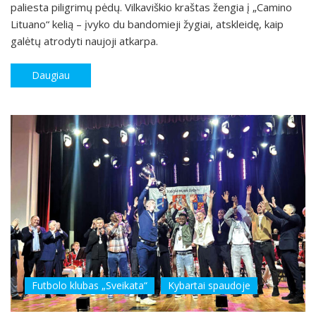
paliesta piligrimų pėdų. Vilkaviškio kraštas žengia į „Camino
Lituano“ kelią – įvyko du bandomieji žygiai, atskleidę, kaip
galėtų atrodyti naujoji atkarpa.
Daugiau
Futbolo klubas „Sveikata“
Kybartai spaudoje