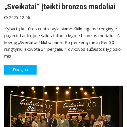
„Svei­ka­tai“ įteik­ti bron­zos me­da­liai
2025-12-06
Ky­bar­tų kul­tū­ros cent­re vy­ku­sia­me iš­kil­min­ga­me ren­gi­ny­je
pa­gerb­ti ant­ro­jo­je ša­lies fut­bo­lo ly­go­je bron­zos me­da­lius iš­
ko­vo­ję „Svei­ka­tos“ klu­bo na­riai. Po pen­ke­rių me­tų Per 30
rung­ty­nių iš­ko­vo­ta 21 per­ga­lė, 4 dvi­ko­vos su­žais­tos ly­gio­sio­
mis
Daugiau