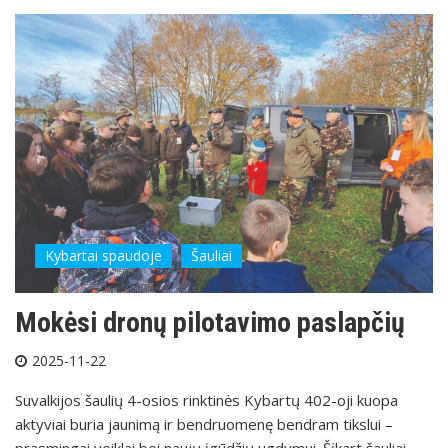
Kybartai spaudoje
Šauliai
Mokėsi dronų pilotavimo paslapčių
2025-11-22
Suvalkijos šaulių 4-osios rinktinės Kybartų 402-oji kuopa
aktyviai buria jaunimą ir bendruomenę bendram tikslui –
prasmingai veiklai bei naujų įgūdžių ugdymui. Šįkart šauliai