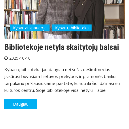
Kybartai spaudoje
Kybartų biblioteka
Bibliotekoje netyla skaitytojų balsai
2025-10-10
Kybartų biblioteka jau daugiau nei šešis dešimtmečius
įsikūrusi buvusiam Lietuvos prekybos ir pramonės bankui
tarpukariu priklausiusiame pastate, kuriuo iki šiol dalinasi su
kultūros centru. Šioje bibliotekoje visai netylu – apie
Daugiau