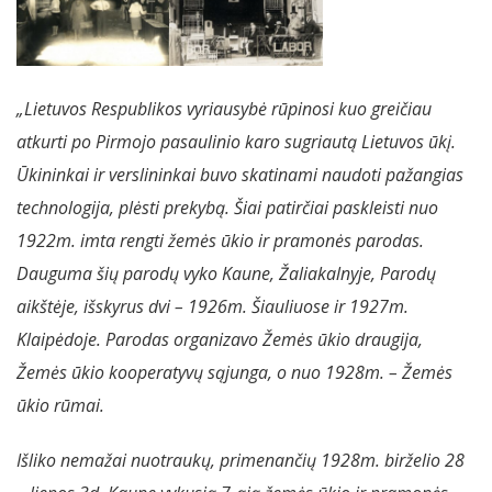
„Lietuvos Respublikos vyriausybė rūpinosi kuo greičiau
atkurti po Pirmojo pasaulinio karo sugriautą Lietuvos ūkį.
Ūkininkai ir verslininkai buvo skatinami naudoti pažangias
technologija, plėsti prekybą. Šiai patirčiai paskleisti nuo
1922m. imta rengti žemės ūkio ir pramonės parodas.
Dauguma šių parodų vyko Kaune, Žaliakalnyje, Parodų
aikštėje, išskyrus dvi – 1926m. Šiauliuose ir 1927m.
Klaipėdoje. Parodas organizavo Žemės ūkio draugija,
Žemės ūkio kooperatyvų sąjunga, o nuo 1928m. – Žemės
ūkio rūmai.
Išliko nemažai nuotraukų, primenančių 1928m. birželio 28