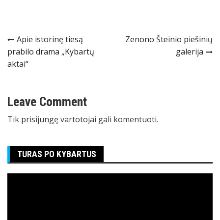
Navigacija
Apie istorinę tiesą
Zenono Šteinio piešinių
prabilo drama „Kybartų
galerija
tarp
aktai“
įrašų
Leave Comment
Tik
prisijungę
vartotojai gali komentuoti.
TURAS PO KYBARTUS
Video
grotuvas