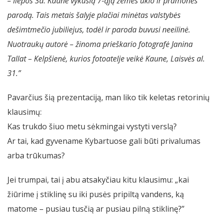
– liepos 3d. Kaune vykusią 7-ąją žemės ūkio ir pramonės
parodą. Tais metais šalyje plačiai minėtas valstybės
dešimtmečio jubiliejus, todėl ir paroda buvusi neeilinė.
Nuotraukų autorė – žinoma prieškario fotografė Janina
Tallat – Kelpšienė, kurios fotoatelje veikė Kaune, Laisvės al.
31.”
Pavarčius šią prezentaciją, man liko tik keletas retorinių
klausimų:
Kas trukdo šiuo metu sėkmingai vystyti verslą?
Ar tai, kad gyvename Kybartuose gali būti privalumas
arba trūkumas?
Jei trumpai, tai į abu atsakyčiau kitu klausimu: „kai
žiūrime į stiklinę su iki pusės pripiltą vandens, ką
matome – pusiau tusčią ar pusiau pilną stiklinę?”