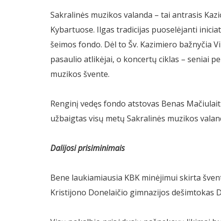
Sakralinės muzikos valanda – tai antrasis Ka
Kybartuose. Ilgas tradicijas puoselėjanti inic
šeimos fondo. Dėl to Šv. Kazimiero bažnyčia Vi
pasaulio atlikėjai, o koncertų ciklas – seniai
muzikos švente.
Renginį vedęs fondo atstovas Benas Mačiulait
užbaigtas visų metų Sakralinės muzikos valan
Dalijosi prisiminimais
Bene laukiamiausia KBK minėjimui skirta švent
Kristijono Donelaičio gimnazijos dešimtokas D