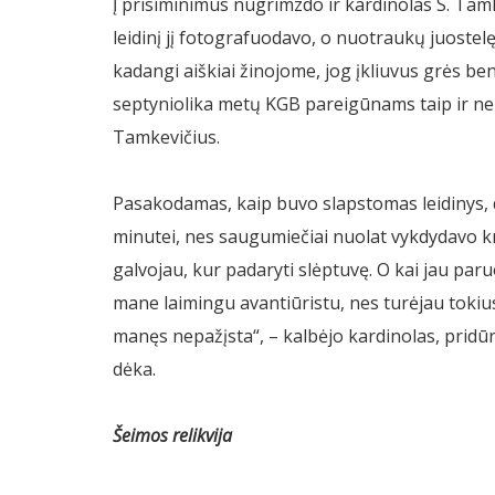
Į prisiminimus nugrimzdo ir kardinolas S. Ta
leidinį jį fotografuodavo, o nuotraukų juoste
kadangi aiškiai žinojome, jog įkliuvus grės be
septyniolika metų KGB pareigūnams taip ir nep
Tamkevičius.
Pasakodamas, kaip buvo slapstomas leidinys, 
minutei, nes saugumiečiai nuolat vykdydavo 
galvojau, kur padaryti slėptuvę. O kai jau pa
mane laimingu avantiūristu, nes turėjau tokiu
manęs nepažįsta“, – kalbėjo kardinolas, pridūr
dėka.
Šeimos relikvija