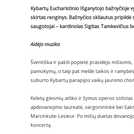
Kybartų Eucharistinio Išganytojo bažnyčioje v
skirtas renginys. Bažnyčios skliautus pripild
saugotojai – kardinolas Sigitas Tamkevičius be
Aidėjo muzika
Šventiška ir pakili popietė prasidėjo mišiomis
pamokymų, o taip pat meldė taikos ir ramybės 
suburto Kybartų parapijos vaikų jaunimo chor
Keletą giesmių atliko ir žymus operos solista
apdovanojimo laureatė, vargonininkė bei Sak
Marcinkute-Lesieur. Po mišių duetas dovanojo 
koncertą.