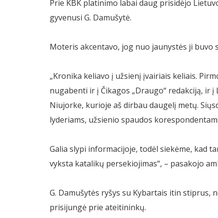
Prie KBK platinimo labai daug prisidėjo Lietuvo
gyvenusi G. Damušytė.
Moteris akcentavo, jog nuo jaunystės ji buvo sk
„Kronika keliavo į užsienį įvairiais keliais. Pir
nugabenti ir į Čikagos „Draugo“ redakciją, ir į
Niujorke, kurioje aš dirbau daugelį metų. Si
lyderiams, užsienio spaudos korespondentams
Galia slypi informacijoje, todėl siekėme, kad
vyksta katalikų persekiojimas“, – pasakojo a
G. Damušytės ryšys su Kybartais itin stiprus, 
prisijungė prie ateitininkų.