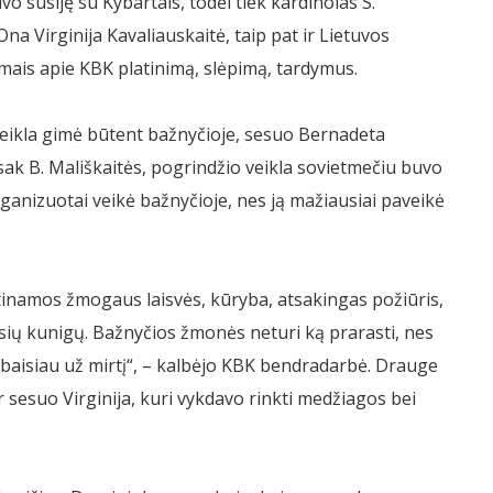
o susiję su Kybartais, todėl tiek kardinolas S.
a Virginija Kavaliauskaitė, taip pat ir Lietuvos
mais apie KBK platinimą, slėpimą, tardymus.
 veikla gimė būtent bažnyčioje, sesuo Bernadeta
Pasak B. Mališkaitės, pogrindžio veikla sovietmečiu buvo
rganizuotai veikė bažnyčioje, nes ją mažiausiai paveikė
tinamos žmogaus laisvės, kūryba, atsakingas požiūris,
rąsių kunigų. Bažnyčios žmonės neturi ką prarasti, nes
 baisiau už mirtį“, – kalbėjo KBK bendradarbė. Drauge
 sesuo Virginija, kuri vykdavo rinkti medžiagos bei