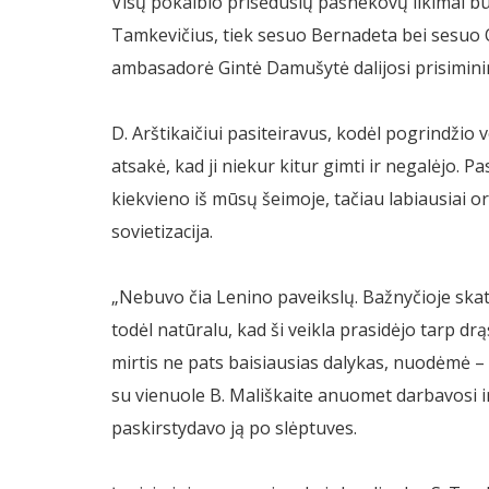
Visų pokalbio prisėdusių pašnekovų likimai buv
Tamkevičius, tiek sesuo Bernadeta bei sesuo On
ambasadorė Gintė Damušytė dalijosi prisimini
D. Arštikaičiui pasiteiravus, kodėl pogrindžio
atsakė, kad ji niekur kitur gimti ir negalėjo. 
kiekvieno iš mūsų šeimoje, tačiau labiausiai o
sovietizacija.
„Nebuvo čia Lenino paveikslų. Bažnyčioje ska
todėl natūralu, kad ši veikla prasidėjo tarp d
mirtis ne pats baisiausias dalykas, nuodėmė –
su vienuole B. Mališkaite anuomet darbavosi ir
paskirstydavo ją po slėptuves.