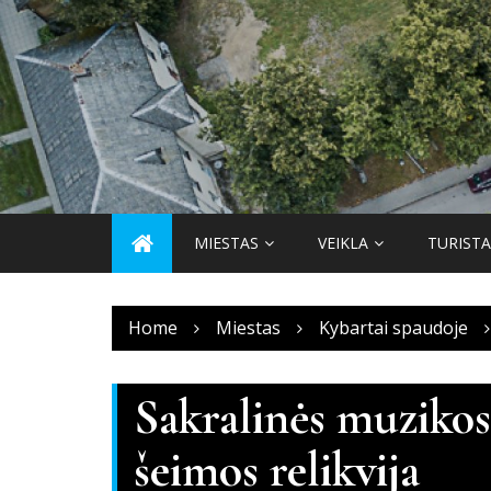
Skip
to
content
MIESTAS
VEIKLA
TURIST
Home
Miestas
Kybartai spaudoje
Sakralinės muzikos
šeimos relikvija