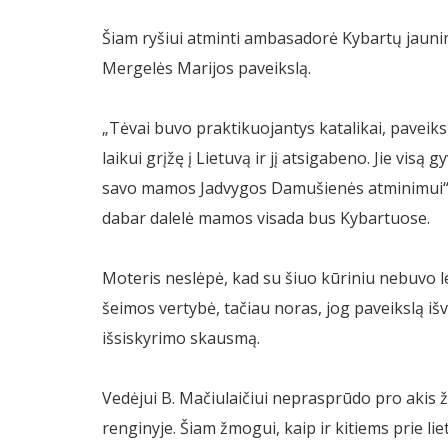
Šiam ryšiui atminti ambasadorė Kybartų jaunim
Mergelės Marijos paveikslą.
„Tėvai buvo praktikuojantys katalikai, paveiks
laikui grįžę į Lietuvą ir jį atsigabeno. Jie vis
savo mamos Jadvygos Damušienės atminimui“, 
dabar dalelė mamos visada bus Kybartuose.
Moteris neslėpė, kad su šiuo kūriniu nebuvo le
šeimos vertybė, tačiau noras, jog paveikslą iš
išsiskyrimo skausmą.
Vedėjui B. Mačiulaičiui neprasprūdo pro akis
renginyje. Šiam žmogui, kaip ir kitiems prie 