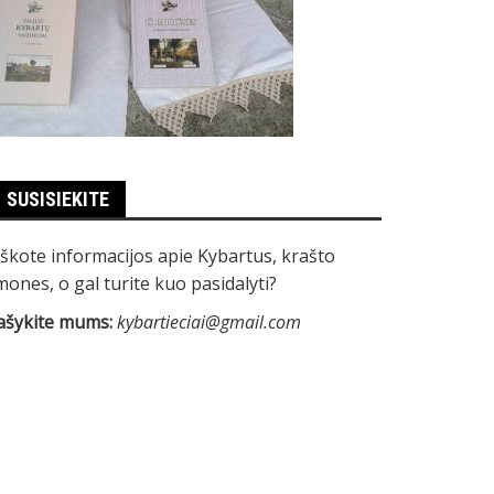
SUSISIEKITE
eškote informacijos apie Kybartus, krašto
mones, o gal turite kuo pasidalyti?
ašykite mums:
kybartieciai@gmail.com