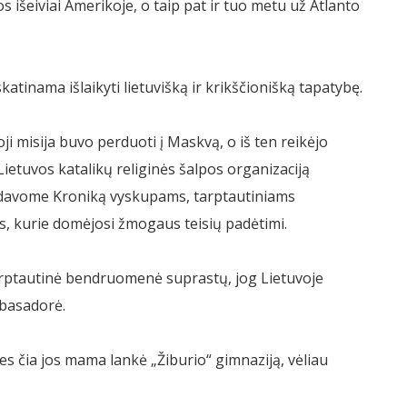
s išeiviai Amerikoje, o taip pat ir tuo metu už Atlanto
atinama išlaikyti lietuvišką ir krikščionišką tapatybę.
moji misija buvo perduoti į Maskvą, o iš ten reikėjo
 Lietuvos katalikų religinės šalpos organizaciją
ųsdavome Kroniką vyskupams, tarptautiniams
, kurie domėjosi žmogaus teisių padėtimi.
 tarptautinė bendruomenė suprastų, jog Lietuvoje
mbasadorė.
nes čia jos mama lankė „Žiburio“ gimnaziją, vėliau