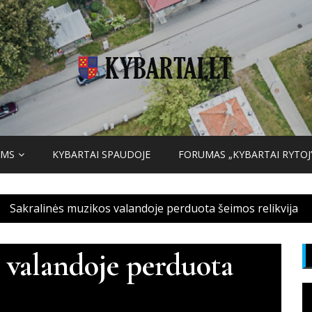
AMS
KYBARTAI SPAUDOJE
FORUMAS „KYBARTAI RYTOJ
Sakralinės muzikos valandoje perduota šeimos relikvija
 valandoje perduota
V
g