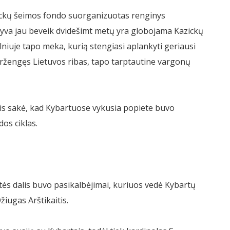
zickų šeimos fondo suorganizuotas renginys
iatyva jau beveik dvidešimt metų yra globojama Kazickų
lniuje tapo meka, kurią stengiasi aplankyti geriausi
 peržengęs Lietuvos ribas, tapo tarptautine vargonų
is sakė, kad Kybartuose vykusia popiete buvo
dos ciklas.
ės dalis buvo pasikalbėjimai, kuriuos vedė Kybartų
žiugas Arštikaitis.