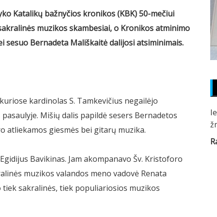
yko Katalikų bažnyčios kronikos (KBK) 50-mečiui
ė sakralinės muzikos skambesiai, o Kronikos atminimo
i sesuo Bernadeta Mališkaitė dalijosi atsiminimais.
, kuriose kardinolas S. Tamkevičius negailėjo
I
pasaulyje. Mišių dalis papildė sesers Bernadetos
ž
o atliekamos giesmės bei gitarų muzika.
R
s Egidijus Bavikinas. Jam akompanavo Šv. Kristoforo
ralinės muzikos valandos meno vadovė Renata
tiek sakralinės, tiek populiariosios muzikos