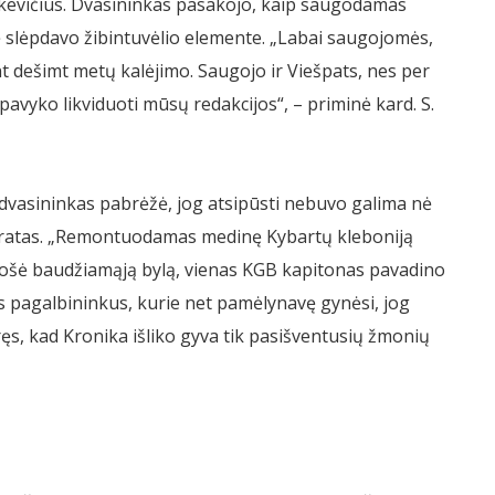
mkevičius. Dvasininkas pasakojo, kaip saugodamas
lę slėpdavo žibintuvėlio elemente. „Labai saugojomės,
nt dešimt metų kalėjimo. Saugojo ir Viešpats, nes per
avyko likviduoti mūsų redakcijos“, – priminė kard. S.
dvasininkas pabrėžė, jog atsipūsti nebuvo galima nė
kratas. „Remontuodamas medinę Kybartų kleboniją
ruošė baudžiamąją bylą, vienas KGB kapitonas pavadino
s pagalbininkus, kurie net pamėlynavę gynėsi, jog
ęs, kad Kronika išliko gyva tik pasišventusių žmonių