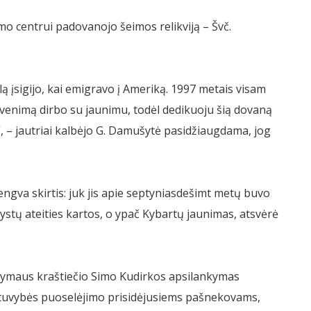
o centrui padovanojo šeimos relikviją – Švč.
lą įsigijo, kai emigravo į Ameriką. 1997 metais visam
ą gyvenimą dirbo su jaunimu, todėl dedikuoju šią dovaną
– jautriai kalbėjo G. Damušytė pasidžiaugdama, jog
ngva skirtis: juk jis apie septyniasdešimt metų buvo
vystų ateities kartos, o ypač Kybartų jaunimas, atsvėrė
 žymaus kraštiečio Simo Kudirkos apsilankymas
lietuvybės puoselėjimo prisidėjusiems pašnekovams,